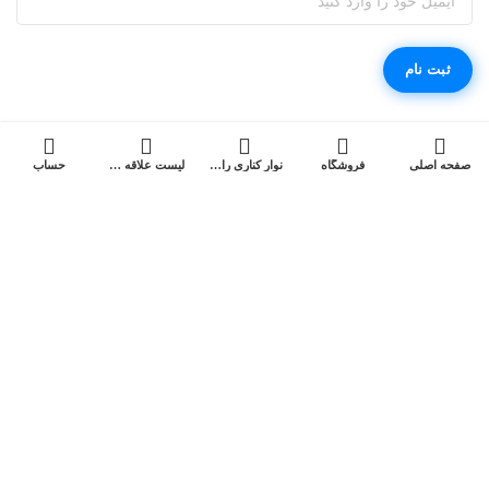
صفحه اصلی
فروشگاه
نوار کناری را باز کنید
لیست علاقه مندی ها
حساب
فروشگاه اینترنتی مگابی، خرید آسان کالای دیجیتال با مناسب ترین قیمت
فروشگاه اینترنتی مگابی از جمله عرضه‌کنندگان کالای دیجیتال در
سراسر کشور است که انواع کالاهای دیجیتال را با قیمت مناسب
و ضمانت اصالت کالا به فروش می‌رساند.
کپی رایت© 2022 برند شما. تمامی حقوق محفوظ است. برای استفاده از
مطالب ، داشتن «هدف غیرتجاری» و ذکر «منبع» کافیست.