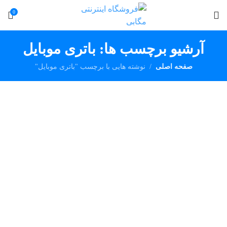
0
آرشیو برچسب ها: باتری موبایل
صفحه اصلی
نوشته هایی با برچسب "باتری موبایل"
مک بوک پرو مجهز به تراشه M2 پرو ماه آینده از راه
می‌رسند
1401-07-27
ترفندها
تکنولوژی
راهنمای خرید