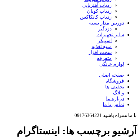
ردیاب آهنربایی
ردیاب کوبان
ردیاب کانکاکس
دوربین مدار بسته
دزدگیر
سایر تجهیزات
اسپیکر
منبع تغذیه
سخت افزار
متفرقه
لوازم خانگی
صفحه اصلی
فروشگاه
تخفیف ها
وبلاگ
درباره ما
تماس با ما
با ما همراه باشید 09176364221
آرشیو برچسب ها: اینستاگرام