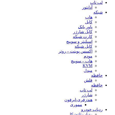
لپ تاپ
آداپتور
شبکه
هاب
کابل
پاور بانک
کابل شارژر
کارت شبکه
اسپلیتر و سوییچ
کابل شبکه
اکسس پوینت – روتر
مودم
هاب – سوییچ
KVM
مبدل
حافظه
فلش
حافظه
لپ تاپ
شارژر
هندزفری-ایرفون
مموری
ردیاب خودرو
ردیاب تلتونیکا