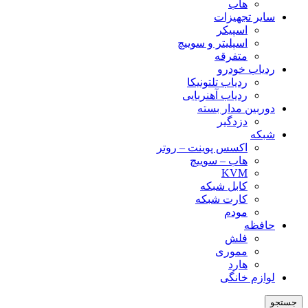
هاب
سایر تجهیزات
اسپیکر
اسپلیتر و سوییچ
متفرقه
ردیاب خودرو
ردیاب تلتونیکا
ردیاب آهنربایی
دوربین مدار بسته
دزدگیر
شبکه
اکسس پوینت – روتر
هاب – سوییچ
KVM
کابل شبکه
کارت شبکه
مودم
حافظه
فلش
مموری
هارد
لوازم خانگی
جستجو