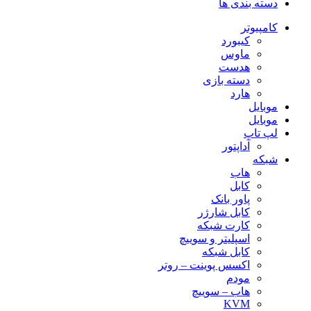
دسته بندی ها
کامپیوتر
کیبورد
ماوس
هدست
دسته بازی
هارد
موبایل
موبایل
لپ تاپ
آداپتور
شبکه
هاب
کابل
پاور بانک
کابل شارژر
کارت شبکه
اسپلیتر و سوییچ
کابل شبکه
اکسس پوینت – روتر
مودم
هاب – سوییچ
KVM