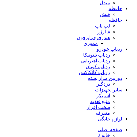
مبدل
حافظه
فلش
حافظه
لپ تاپ
شارژر
هندزفری-ایرفون
مموری
ردیاب خودرو
ردیاب تلتونیکا
ردیاب آهنربایی
ردیاب کوبان
ردیاب کانکاکس
دوربین مدار بسته
دزدگیر
سایر تجهیزات
اسپیکر
منبع تغذیه
سخت افزار
متفرقه
لوازم خانگی
صفحه اصلی
خانه 2