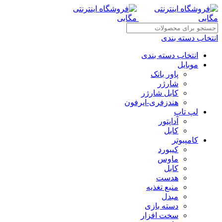
انتخاب دسته بندی
انتخاب دسته بندی
موبایل
پاور بانک
شارژر
کابل شارژر
هندزفری-ایرفون
لپ تاپ
آداپتور
کابل
کامپیوتر
کیبورد
ماوس
کابل
هدست
منبع تغذیه
مبدل
دسته بازی
سخت افزار