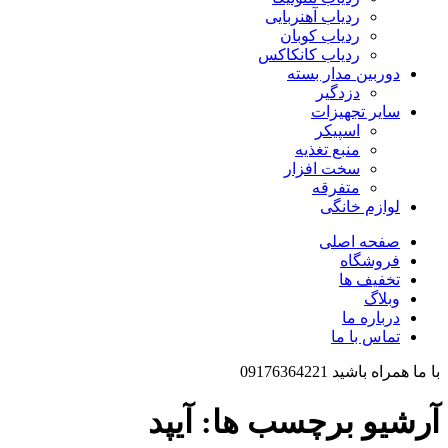
ردیاب آهنربایی
ردیاب کوبان
ردیاب کانکاکس
دوربین مدار بسته
دزدگیر
سایر تجهیزات
اسپیکر
منبع تغذیه
سخت افزار
متفرقه
لوازم خانگی
صفحه اصلی
فروشگاه
تخفیف ها
وبلاگ
درباره ما
تماس با ما
با ما همراه باشید 09176364221
آرشیو برچسب ها: آیپد