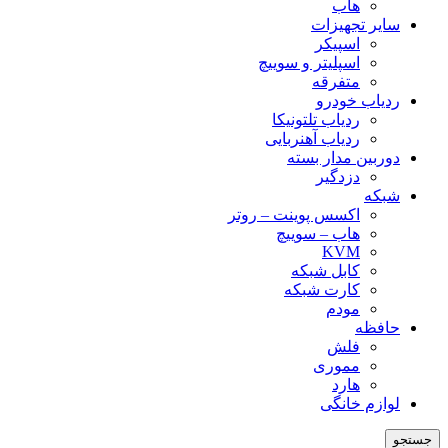
هاب
سایر تجهیزات
اسپیکر
اسپلیتر و سوییچ
متفرقه
ردیاب خودرو
ردیاب تلتونیکا
ردیاب آهنربایی
دوربین مدار بسته
دزدگیر
شبکه
اکسس پوینت – روتر
هاب – سوییچ
KVM
کابل شبکه
کارت شبکه
مودم
حافظه
فلش
مموری
هارد
لوازم خانگی
جستجو