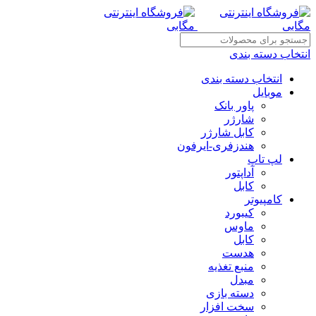
انتخاب دسته بندی
انتخاب دسته بندی
موبایل
پاور بانک
شارژر
کابل شارژر
هندزفری-ایرفون
لپ تاپ
آداپتور
کابل
کامپیوتر
کیبورد
ماوس
کابل
هدست
منبع تغذیه
مبدل
دسته بازی
سخت افزار