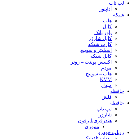
لپ تاپ
آداپتور
شبکه
هاب
کابل
پاور بانک
کابل شارژر
کارت شبکه
اسپلیتر و سوییچ
کابل شبکه
اکسس پوینت – روتر
مودم
هاب – سوییچ
KVM
مبدل
حافظه
فلش
حافظه
لپ تاپ
شارژر
هندزفری-ایرفون
مموری
ردیاب خودرو
ردیاب تلتونیکا