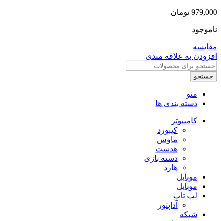
979,000
تومان
ناموجود
مقایسه
افزودن به علاقه مندی
جستجو
منو
دسته بندی ها
کامپیوتر
کیبورد
ماوس
هدست
دسته بازی
هارد
موبایل
موبایل
لپ تاپ
آداپتور
شبکه