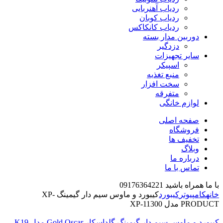
ردیاب آهنربایی
ردیاب کوبان
ردیاب کانکاکس
دوربین مدار بسته
دزدگیر
سایر تجهیزات
اسپیکر
منبع تغذیه
سخت افزار
متفرقه
لوازم خانگی
صفحه اصلی
فروشگاه
تخفیف ها
وبلاگ
درباره ما
تماس با ما
با ما همراه باشید 09176364221
خانه
کامپیوتر
کیبورد
کیبورد و ماوس سیم دار گیمینگ XP-
PRODUCT مدل XP-11300
کیبورد و ماوس سیم دار گیمینگ گلداسکار Gold Oscar مدل K19