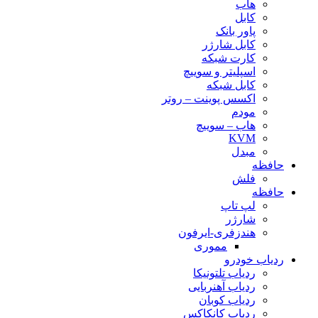
هاب
کابل
پاور بانک
کابل شارژر
کارت شبکه
اسپلیتر و سوییچ
کابل شبکه
اکسس پوینت – روتر
مودم
هاب – سوییچ
KVM
مبدل
حافظه
فلش
حافظه
لپ تاپ
شارژر
هندزفری-ایرفون
مموری
ردیاب خودرو
ردیاب تلتونیکا
ردیاب آهنربایی
ردیاب کوبان
ردیاب کانکاکس