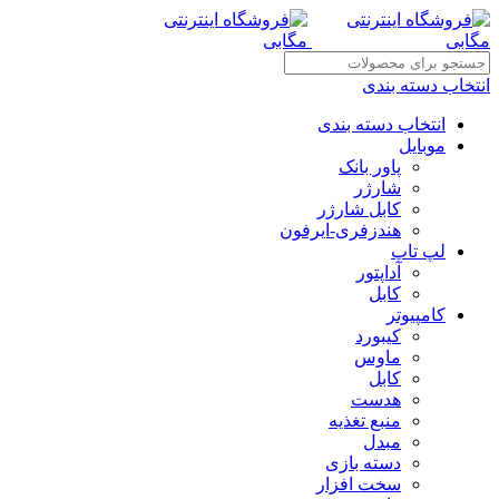
انتخاب دسته بندی
انتخاب دسته بندی
موبایل
پاور بانک
شارژر
کابل شارژر
هندزفری-ایرفون
لپ تاپ
آداپتور
کابل
کامپیوتر
کیبورد
ماوس
کابل
هدست
منبع تغذیه
مبدل
دسته بازی
سخت افزار