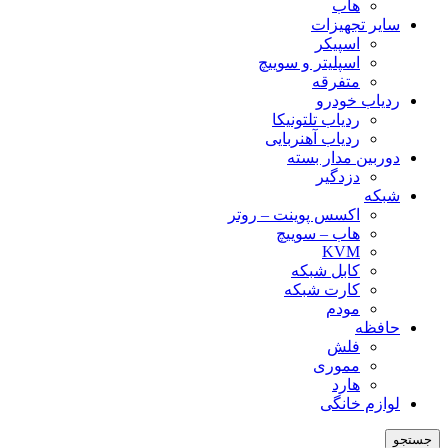
هاب
سایر تجهیزات
اسپیکر
اسپلیتر و سوییچ
متفرقه
ردیاب خودرو
ردیاب تلتونیکا
ردیاب آهنربایی
دوربین مدار بسته
دزدگیر
شبکه
اکسس پوینت – روتر
هاب – سوییچ
KVM
کابل شبکه
کارت شبکه
مودم
حافظه
فلش
مموری
هارد
لوازم خانگی
جستجو