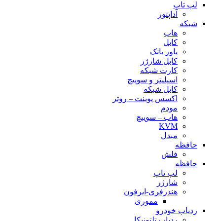
لپ تاپ
آداپتور
شبکه
هاب
کابل
پاور بانک
کابل شارژر
کارت شبکه
اسپلیتر و سوییچ
کابل شبکه
اکسس پوینت – روتر
مودم
هاب – سوییچ
KVM
مبدل
حافظه
فلش
حافظه
لپ تاپ
شارژر
هندزفری-ایرفون
مموری
ردیاب خودرو
ردیاب تلتونیکا