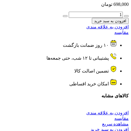
698,000
تومان
هندزفری
بی
افزودن به سبد خرید
سیم
افزودن به علاقه مندی
گردنی
مقایسه
Verity
وریتی
۱۰ روز ضمانت بازگشت
مدل
V-
NE77BT
پشتیبانی تا ۱۲ شب، حتی جمعه‌ها
عدد
تضمین اصالت کالا
امکان خرید اقساطی
کالاهای مشابه
افزودن به علاقه مندی
مقایسه
مشاهده سریع
افزودن به سبد خرید