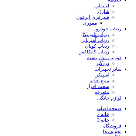
لپ تاپ
شارژر
هندزفری-ایرفون
مموری
ردیاب خودرو
ردیاب تلتونیکا
ردیاب آهنربایی
ردیاب کوبان
ردیاب کانکاکس
دوربین مدار بسته
دزدگیر
سایر تجهیزات
اسپیکر
منبع تغذیه
سخت افزار
متفرقه
لوازم خانگی
صفحه اصلی
خانه 2
خانه 3
فروشگاه
تخفیف ها