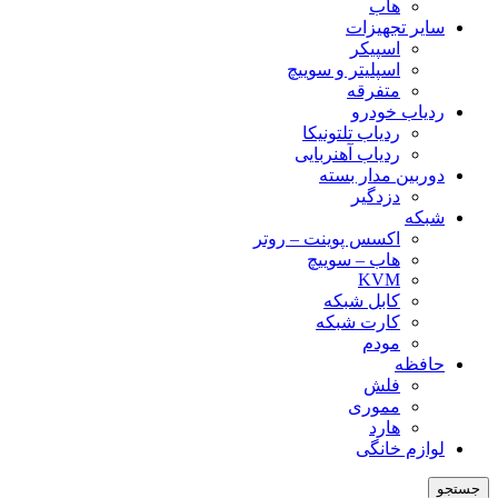
هاب
سایر تجهیزات
اسپیکر
اسپلیتر و سوییچ
متفرقه
ردیاب خودرو
ردیاب تلتونیکا
ردیاب آهنربایی
دوربین مدار بسته
دزدگیر
شبکه
اکسس پوینت – روتر
هاب – سوییچ
KVM
کابل شبکه
کارت شبکه
مودم
حافظه
فلش
مموری
هارد
لوازم خانگی
جستجو