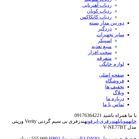
ردیاب آهنربایی
ردیاب کوبان
ردیاب کانکاکس
دوربین مدار بسته
دزدگیر
سایر تجهیزات
اسپیکر
منبع تغذیه
سخت افزار
متفرقه
لوازم خانگی
صفحه اصلی
فروشگاه
تخفیف ها
وبلاگ
درباره ما
تماس با ما
با ما همراه باشید 09176364221
خانه
موبایل
هندزفری-ایرفون
هندزفری بی سیم گردنی Verity وریتی
مدل V-NE77BT
هندزفری سیم دار LDNIO الدینیو مدلHP02
555,000
تومان