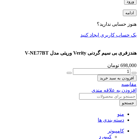
ورود
ادامه
هنوز حسابی ندارید؟
یک حساب کاربری ایجاد کنید
هندزفری بی سیم گردنی Verity وریتی مدل V-NE77BT
698,000
تومان
هندزفری
بی
افزودن به سبد خرید
سیم
مقایسه
گردنی
افزودن به علاقه مندی
Verity
وریتی
جستجو
مدل
V-
منو
NE77BT
دسته بندی ها
عدد
کامپیوتر
کیبورد