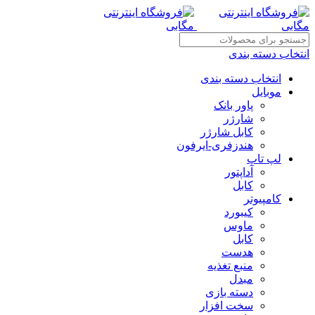
انتخاب دسته بندی
انتخاب دسته بندی
موبایل
پاور بانک
شارژر
کابل شارژر
هندزفری-ایرفون
لپ تاپ
آداپتور
کابل
کامپیوتر
کیبورد
ماوس
کابل
هدست
منبع تغذیه
مبدل
دسته بازی
سخت افزار