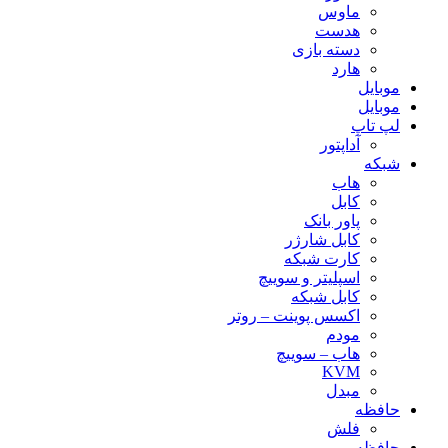
ماوس
هدست
دسته بازی
هارد
موبایل
موبایل
لپ تاپ
آداپتور
شبکه
هاب
کابل
پاور بانک
کابل شارژر
کارت شبکه
اسپلیتر و سوییچ
کابل شبکه
اکسس پوینت – روتر
مودم
هاب – سوییچ
KVM
مبدل
حافظه
فلش
حافظه