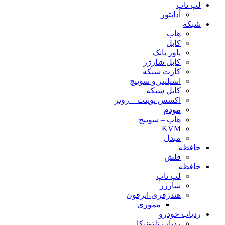
لپ تاپ
آداپتور
شبکه
هاب
کابل
پاور بانک
کابل شارژر
کارت شبکه
اسپلیتر و سوییچ
کابل شبکه
اکسس پوینت – روتر
مودم
هاب – سوییچ
KVM
مبدل
حافظه
فلش
حافظه
لپ تاپ
شارژر
هندزفری-ایرفون
مموری
ردیاب خودرو
ردیاب تلتونیکا