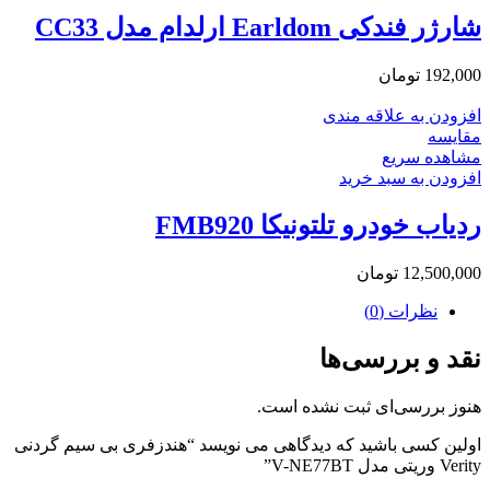
شارژر فندکی Earldom ارلدام مدل CC33
192,000
تومان
افزودن به علاقه مندی
مقایسه
مشاهده سریع
افزودن به سبد خرید
ردیاب خودرو تلتونیکا FMB920
12,500,000
تومان
نظرات (0)
نقد و بررسی‌ها
هنوز بررسی‌ای ثبت نشده است.
اولین کسی باشید که دیدگاهی می نویسد “هندزفری بی سیم گردنی
Verity وریتی مدل V-NE77BT”