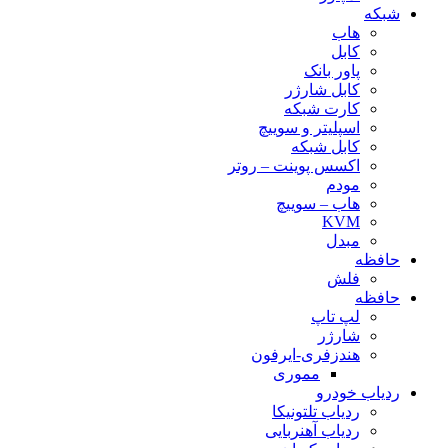
شبکه
هاب
کابل
پاور بانک
کابل شارژر
کارت شبکه
اسپلیتر و سوییچ
کابل شبکه
اکسس پوینت – روتر
مودم
هاب – سوییچ
KVM
مبدل
حافظه
فلش
حافظه
لپ تاپ
شارژر
هندزفری-ایرفون
مموری
ردیاب خودرو
ردیاب تلتونیکا
ردیاب آهنربایی