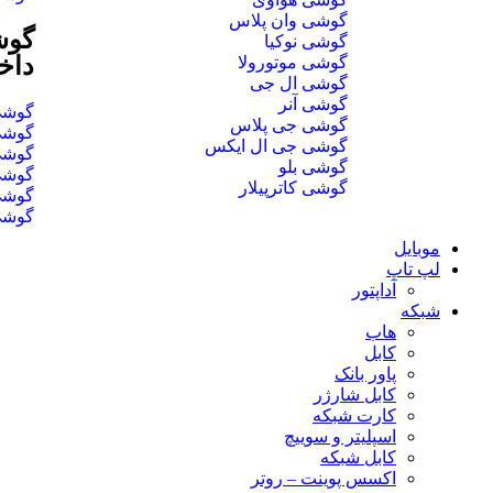
گوشی وان پلاس
گوش
گوشی نوکیا
داخ
گوشی موتورولا
گوشی ال جی
گوشی آنر
گوشی تا 16
گوشی جی پلاس
گوشی تا 32
گوشی جی ال ایکس
گوشی تا 64
گوشی بلو
گوشی تا 128
گوشی کاترپیلار
گوشی تا 256
گوشی تا 1
موبایل
لپ تاپ
آداپتور
شبکه
هاب
کابل
پاور بانک
کابل شارژر
کارت شبکه
اسپلیتر و سوییچ
کابل شبکه
اکسس پوینت – روتر