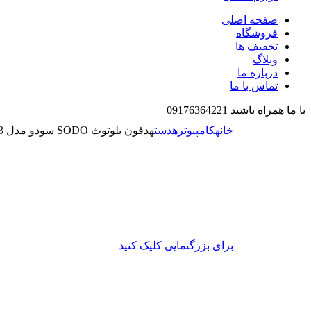
صفحه اصلی
فروشگاه
تخفیف ها
وبلاگ
درباره ما
تماس با ما
با ما همراه باشید 09176364221
خانه
کامپیوتر
هدست
هدفون بلوتوث SODO سودو مدل MH3
برای بزرگنمایی کلیک کنید