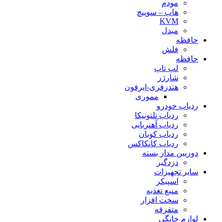
مودم
هاب – سوییچ
KVM
مبدل
حافظه
فلش
حافظه
لپ تاپ
شارژر
هندزفری-ایرفون
مموری
ردیاب خودرو
ردیاب تلتونیکا
ردیاب آهنربایی
ردیاب کوبان
ردیاب کانکاکس
دوربین مدار بسته
دزدگیر
سایر تجهیزات
اسپیکر
منبع تغذیه
سخت افزار
متفرقه
لوازم خانگی