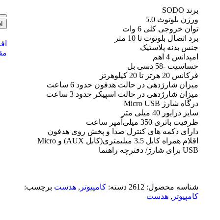
برند SODO
ورژن بلوتوث 5.0
ا
توان خروجی کلی 6 وات
برد اتصال بلوتوث تا 10 متر
اف
جنس بدنه پلاستیک
مق
امپدانس 4 اهم
حساسیت -58 دسی بل
فرکانس 20 هرتز تا 20 کیلوهرتز
میزان شارژدهی در حالت هدفون حدود 6 ساعت
میزان شارژدهی در حالت اسپیکر حدود 3 ساعت
درگاه شارژ Micro USB
سایز درایور 40 میلی متر
ظرفیت باتری 350 میلی‌آمپر ساعت
دارای دکمه های کنترل صدا و پخش روی هدفون
اقلام همراه کابل 3.5 میلیمتری(کابل AUX) و Micro
USB برای شارژ/ دفترچه راهنما
شناسه محصول:
2612
دسته:
کامپیوتر
,
هدست
برچسب:
کامپیوتر
,
هدست