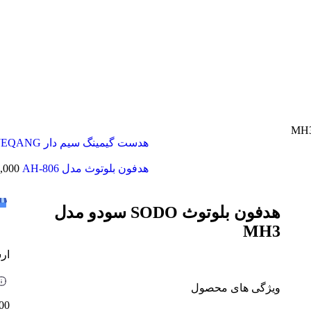
هدست گیمینگ سیم دار JEQANG مدل JH 781
هدفون بلوتوث مدل AH-806
,000
هدفون بلوتوث SODO سودو مدل
MH3
ارسال
ویژگی های محصول
00