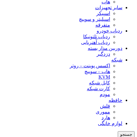
هاب
سایر تجهیزات
اسپیکر
اسپلیتر و سوییچ
متفرقه
ردیاب خودرو
ردیاب تلتونیکا
ردیاب آهنربایی
دوربین مدار بسته
دزدگیر
شبکه
اکسس پوینت – روتر
هاب – سوییچ
KVM
کابل شبکه
کارت شبکه
مودم
حافظه
فلش
مموری
هارد
لوازم خانگی
جستجو