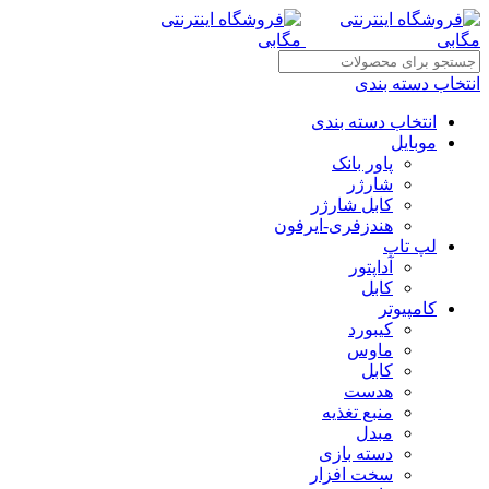
انتخاب دسته بندی
انتخاب دسته بندی
موبایل
پاور بانک
شارژر
کابل شارژر
هندزفری-ایرفون
لپ تاپ
آداپتور
کابل
کامپیوتر
کیبورد
ماوس
کابل
هدست
منبع تغذیه
مبدل
دسته بازی
سخت افزار