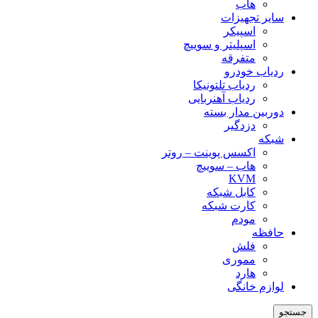
هاب
سایر تجهیزات
اسپیکر
اسپلیتر و سوییچ
متفرقه
ردیاب خودرو
ردیاب تلتونیکا
ردیاب آهنربایی
دوربین مدار بسته
دزدگیر
شبکه
اکسس پوینت – روتر
هاب – سوییچ
KVM
کابل شبکه
کارت شبکه
مودم
حافظه
فلش
مموری
هارد
لوازم خانگی
جستجو