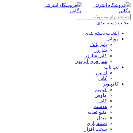
انتخاب دسته بندی
انتخاب دسته بندی
موبایل
پاور بانک
شارژر
کابل شارژر
هندزفری-ایرفون
لپ تاپ
آداپتور
کابل
کامپیوتر
کیبورد
ماوس
کابل
هدست
منبع تغذیه
مبدل
دسته بازی
سخت افزار