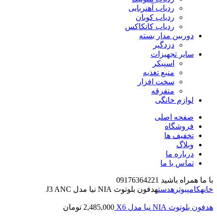
ردیاب آهنربایی
ردیاب کوبان
ردیاب کانکاکس
دوربین مدار بسته
دزدگیر
سایر تجهیزات
اسپیکر
منبع تغذیه
سخت افزار
متفرقه
لوازم خانگی
صفحه اصلی
فروشگاه
تخفیف ها
وبلاگ
درباره ما
تماس با ما
با ما همراه باشید 09176364221
خانه
کامپیوتر
هدست
هدفون بلوتوث NIA نیا مدل J3 ANC
هدفون بلوتوث NIA نیا مدل X6
2,485,000
تومان