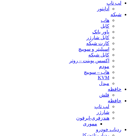
لپ تاپ
آداپتور
شبکه
هاب
کابل
پاور بانک
کابل شارژر
کارت شبکه
اسپلیتر و سوییچ
کابل شبکه
اکسس پوینت – روتر
مودم
هاب – سوییچ
KVM
مبدل
حافظه
فلش
حافظه
لپ تاپ
شارژر
هندزفری-ایرفون
مموری
ردیاب خودرو
ردیاب تلتونیکا