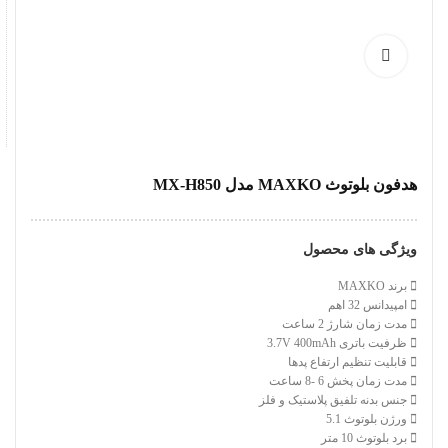
هدفون بلوتوث MAXKO مدل MX-H850
ویژگی های محصول
برند MAXKO
امپیدانس 32 اهم
مدت زمان شارژ 2 ساعت
ظرفیت باتری 3.7V 400mAh
قابلیت تنظیم ارتفاع پدها
مدت زمان پخش 6 -8 ساعت
جنس بدنه تلفیق پلاستیک و فلز
ورژن بلوتوث 5.1
برد بلوتوث 10 متر