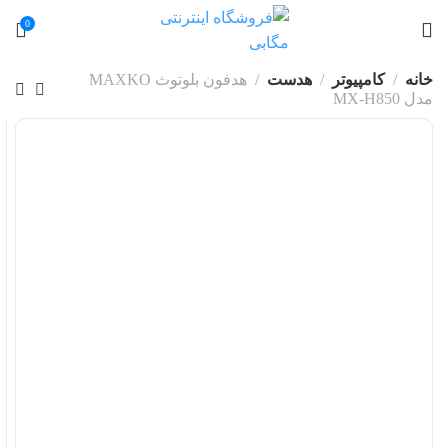
0
خانه
کامپیوتر
هدست
هدفون بلوتوث MAXKO
مدل MX-H850