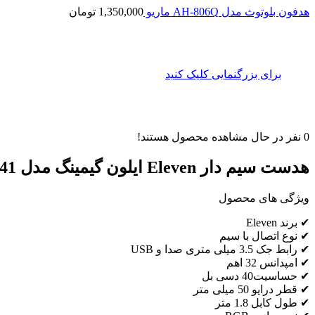
هدفون بلوتوث مدل AH-806Q ماریو
1,350,000
تومان
برای بزرگنمایی کلیک کنید
0
نفر در حال مشاهده محصول هستند!
هدست سیم دار Eleven ایلون گیمینگ مدل GH41
ویژگی های محصول
✔ برند Eleven
✔ نوع اتصال با سیم
✔ رابط جک 3.5 میلی متری صدا و USB
✔ امپدانس 32 اهم
✔ حساسیت40 دسی بل
✔ قطر درایو 50 میلی متر
✔ طول کابل 1.8 متر