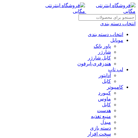
انتخاب دسته بندی
انتخاب دسته بندی
موبایل
پاور بانک
شارژر
کابل شارژر
هندزفری-ایرفون
لپ تاپ
آداپتور
کابل
کامپیوتر
کیبورد
ماوس
کابل
هدست
منبع تغذیه
مبدل
دسته بازی
سخت افزار