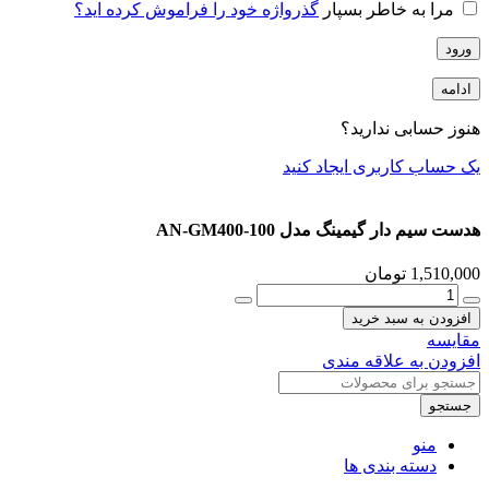
مرا به خاطر بسپار
گذرواژه خود را فراموش کرده اید؟
ورود
ادامه
هنوز حسابی ندارید؟
یک حساب کاربری ایجاد کنید
هدست سیم دار گیمینگ مدل AN-GM400-100
1,510,000
تومان
هدست
سیم
افزودن به سبد خرید
دار
مقایسه
گیمینگ
افزودن به علاقه مندی
مدل
AN-
جستجو
GM400-
100
منو
عدد
دسته بندی ها