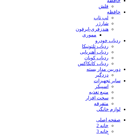
حافظه
فلش
حافظه
لپ تاپ
شارژر
هندزفری-ایرفون
مموری
ردیاب خودرو
ردیاب تلتونیکا
ردیاب آهنربایی
ردیاب کوبان
ردیاب کانکاکس
دوربین مدار بسته
دزدگیر
سایر تجهیزات
اسپیکر
منبع تغذیه
سخت افزار
متفرقه
لوازم خانگی
صفحه اصلی
خانه 2
خانه 3