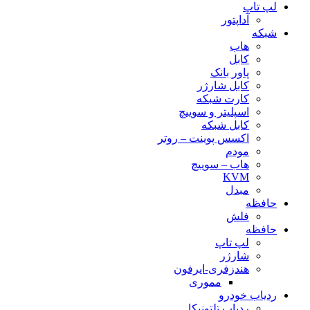
لپ تاپ
آداپتور
شبکه
هاب
کابل
پاور بانک
کابل شارژر
کارت شبکه
اسپلیتر و سوییچ
کابل شبکه
اکسس پوینت – روتر
مودم
هاب – سوییچ
KVM
مبدل
حافظه
فلش
حافظه
لپ تاپ
شارژر
هندزفری-ایرفون
مموری
ردیاب خودرو
ردیاب تلتونیکا