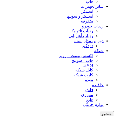
هاب
سایر تجهیزات
اسپیکر
اسپلیتر و سوییچ
متفرقه
ردیاب خودرو
ردیاب تلتونیکا
ردیاب آهنربایی
دوربین مدار بسته
دزدگیر
شبکه
اکسس پوینت – روتر
هاب – سوییچ
KVM
کابل شبکه
کارت شبکه
مودم
حافظه
فلش
مموری
هارد
لوازم خانگی
جستجو