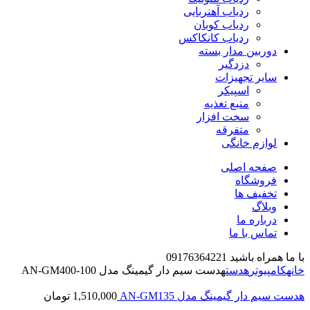
ردیاب آهنربایی
ردیاب کوبان
ردیاب کانکاکس
دوربین مدار بسته
دزدگیر
سایر تجهیزات
اسپیکر
منبع تغذیه
سخت افزار
متفرقه
لوازم خانگی
صفحه اصلی
فروشگاه
تخفیف ها
وبلاگ
درباره ما
تماس با ما
با ما همراه باشید 09176364221
خانه
کامپیوتر
هدست
هدست سیم دار گیمینگ مدل AN-GM400-100
هدست سیم دار گیمینگ مدل AN-GM135
1,510,000
تومان