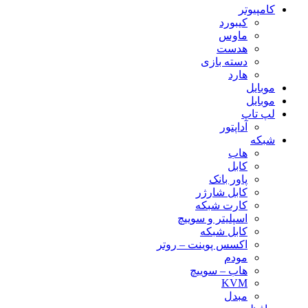
کامپیوتر
کیبورد
ماوس
هدست
دسته بازی
هارد
موبایل
موبایل
لپ تاپ
آداپتور
شبکه
هاب
کابل
پاور بانک
کابل شارژر
کارت شبکه
اسپلیتر و سوییچ
کابل شبکه
اکسس پوینت – روتر
مودم
هاب – سوییچ
KVM
مبدل