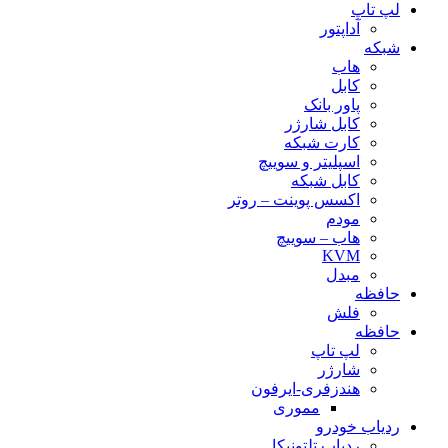
لپ تاپ
آداپتور
شبکه
هاب
کابل
پاور بانک
کابل شارژر
کارت شبکه
اسپلیتر و سوییچ
کابل شبکه
اکسس پوینت – روتر
مودم
هاب – سوییچ
KVM
مبدل
حافظه
فلش
حافظه
لپ تاپ
شارژر
هندزفری-ایرفون
مموری
ردیاب خودرو
ردیاب تلتونیکا