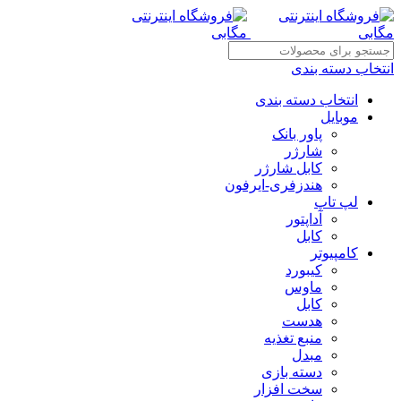
انتخاب دسته بندی
انتخاب دسته بندی
موبایل
پاور بانک
شارژر
کابل شارژر
هندزفری-ایرفون
لپ تاپ
آداپتور
کابل
کامپیوتر
کیبورد
ماوس
کابل
هدست
منبع تغذیه
مبدل
دسته بازی
سخت افزار