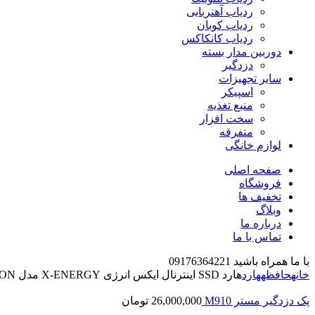
ردیاب آهنربایی
ردیاب کوبان
ردیاب کانکاکس
دوربین مدار بسته
دزدگیر
سایر تجهیزات
اسپیکر
منبع تغذیه
سخت افزار
متفرقه
لوازم خانگی
صفحه اصلی
فروشگاه
تخفیف ها
وبلاگ
درباره ما
تماس با ما
با ما همراه باشید 09176364221
خانه
حافظه
هارد
هارد SSD اینترنال ایکس انرژی X-ENERGY مدل FALCON ظرفیت 128 گیگابایت
پک دزدگیر مستر M910
26,000,000
تومان