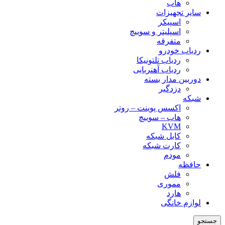
هاب
سایر تجهیزات
اسپیکر
اسپلیتر و سوییچ
متفرقه
ردیاب خودرو
ردیاب تلتونیکا
ردیاب آهنربایی
دوربین مدار بسته
دزدگیر
شبکه
اکسس پوینت – روتر
هاب – سوییچ
KVM
کابل شبکه
کارت شبکه
مودم
حافظه
فلش
مموری
هارد
لوازم خانگی
جستجو