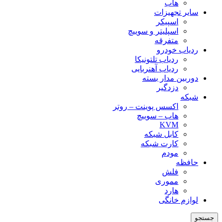
هاب
سایر تجهیزات
اسپیکر
اسپلیتر و سوییچ
متفرقه
ردیاب خودرو
ردیاب تلتونیکا
ردیاب آهنربایی
دوربین مدار بسته
دزدگیر
شبکه
اکسس پوینت – روتر
هاب – سوییچ
KVM
کابل شبکه
کارت شبکه
مودم
حافظه
فلش
مموری
هارد
لوازم خانگی
جستجو