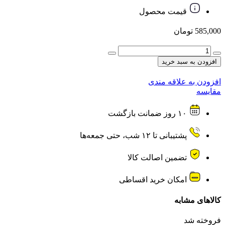
قیمت محصول
585,000
تومان
هاب
USB
افزودن به سبد خرید
2.0
چهارپورت
افزودن به علاقه مندی
XP-
مقایسه
PRODUCT
مدل
۱۰ روز ضمانت بازگشت
XP-
H806
عدد
پشتیبانی تا ۱۲ شب، حتی جمعه‌ها
تضمین اصالت کالا
امکان خرید اقساطی
کالاهای مشابه
فروخته شد