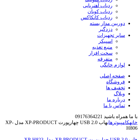
ردیاب آهنربایی
ردیاب کوبان
ردیاب کانکاکس
دوربین مدار بسته
دزدگیر
سایر تجهیزات
اسپیکر
منبع تغذیه
سخت افزار
متفرقه
لوازم خانگی
صفحه اصلی
فروشگاه
تخفیف ها
وبلاگ
درباره ما
تماس با ما
با ما همراه باشید 09176364221
خانه
کامپیوتر
هاب
هاب USB 2.0 چهارپورت XP-PRODUCT مدل XP-
H806
هاب USB 3.0 چهارپورت XP-PRODUCT مدل XP-H823