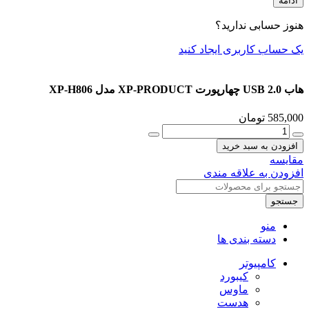
ادامه
هنوز حسابی ندارید؟
یک حساب کاربری ایجاد کنید
هاب USB 2.0 چهارپورت XP-PRODUCT مدل XP-H806
585,000
تومان
هاب
USB
افزودن به سبد خرید
2.0
مقایسه
چهارپورت
افزودن به علاقه مندی
XP-
PRODUCT
جستجو
مدل
XP-
منو
H806
دسته بندی ها
عدد
کامپیوتر
کیبورد
ماوس
هدست