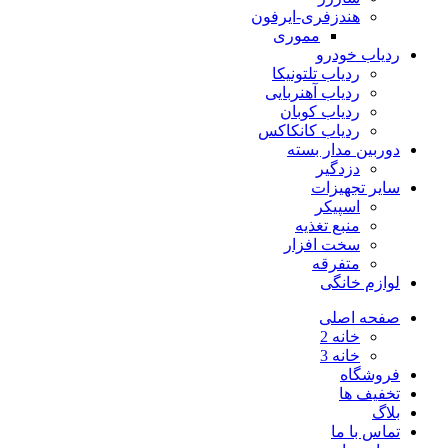
هندزفری-ایرفون
مموری
ردیاب خودرو
ردیاب تلتونیکا
ردیاب آهنربایی
ردیاب کوبان
ردیاب کانکاکس
دوربین مدار بسته
دزدگیر
سایر تجهیزات
اسپیکر
منبع تغذیه
سخت افزار
متفرقه
لوازم خانگی
صفحه اصلی
خانه 2
خانه 3
فروشگاه
تخفیف ها
بلاگ
تماس با ما