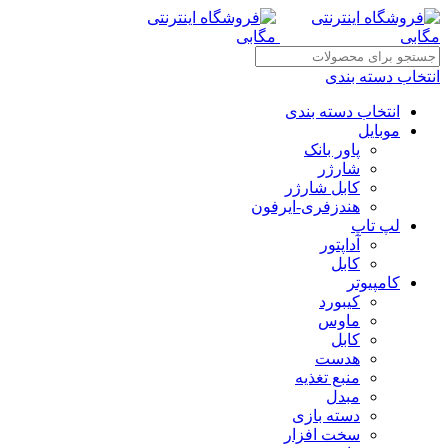
انتخاب دسته بندی
انتخاب دسته بندی
موبایل
پاور بانک
شارژر
کابل شارژر
هندزفری-ایرفون
لپ تاپ
آداپتور
کابل
کامپیوتر
کیبورد
ماوس
کابل
هدست
منبع تغذیه
مبدل
دسته بازی
سخت افزار