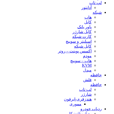
لپ تاپ
آداپتور
شبکه
هاب
کابل
پاور بانک
کابل شارژر
کارت شبکه
اسپلیتر و سوییچ
کابل شبکه
اکسس پوینت – روتر
مودم
هاب – سوییچ
KVM
مبدل
حافظه
فلش
حافظه
لپ تاپ
شارژر
هندزفری-ایرفون
مموری
ردیاب خودرو
ردیاب تلتونیکا