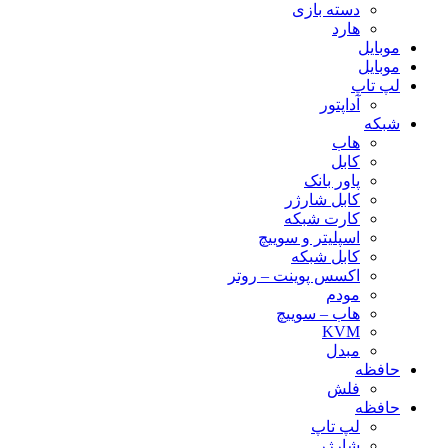
دسته بازی
هارد
موبایل
موبایل
لپ تاپ
آداپتور
شبکه
هاب
کابل
پاور بانک
کابل شارژر
کارت شبکه
اسپلیتر و سوییچ
کابل شبکه
اکسس پوینت – روتر
مودم
هاب – سوییچ
KVM
مبدل
حافظه
فلش
حافظه
لپ تاپ
شارژر