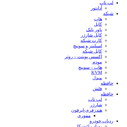
لپ تاپ
آداپتور
شبکه
هاب
کابل
پاور بانک
کابل شارژر
کارت شبکه
اسپلیتر و سوییچ
کابل شبکه
اکسس پوینت – روتر
مودم
هاب – سوییچ
KVM
مبدل
حافظه
فلش
حافظه
لپ تاپ
شارژر
هندزفری-ایرفون
مموری
ردیاب خودرو
ردیاب تلتونیکا