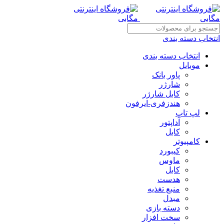
انتخاب دسته بندی
انتخاب دسته بندی
موبایل
پاور بانک
شارژر
کابل شارژر
هندزفری-ایرفون
لپ تاپ
آداپتور
کابل
کامپیوتر
کیبورد
ماوس
کابل
هدست
منبع تغذیه
مبدل
دسته بازی
سخت افزار