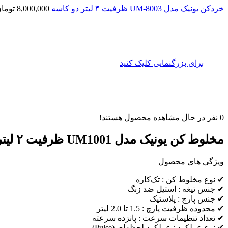
خردکن یونیک مدل UM-8003 ظرفیت ۴ لیتر دو کاسه
8,000,000
توما
برای بزرگنمایی کلیک کنید
0
نفر در حال مشاهده محصول هستند!
مخلوط کن یونیک مدل UM1001 ظرفیت ۲ لیتر تک کاره
ویژگی های محصول
✔ نوع مخلوط کن : تک‌کاره
✔ جنس تیغه : استیل ضد زنگ
✔ جنس پارچ : پلاستیک
✔ محدوده ظرفیت پارچ : 1.5 تا 2.0 لیتر
✔ تعداد تنظیمات سرعت : پانزده سرعته
✔ نوع عملکرد : عملکرد لحظه‌ای (Pulse)