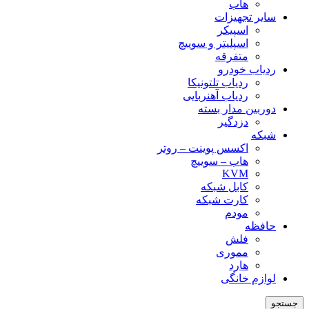
هاب
سایر تجهیزات
اسپیکر
اسپلیتر و سوییچ
متفرقه
ردیاب خودرو
ردیاب تلتونیکا
ردیاب آهنربایی
دوربین مدار بسته
دزدگیر
شبکه
اکسس پوینت – روتر
هاب – سوییچ
KVM
کابل شبکه
کارت شبکه
مودم
حافظه
فلش
مموری
هارد
لوازم خانگی
جستجو