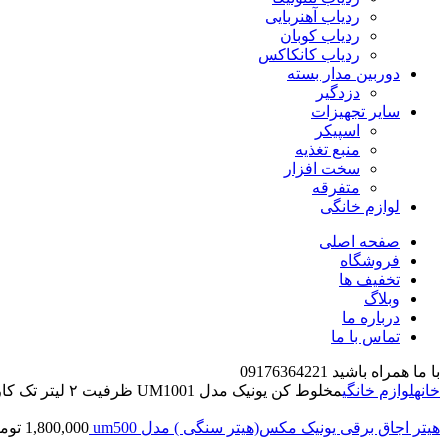
ردیاب آهنربایی
ردیاب کوبان
ردیاب کانکاکس
دوربین مدار بسته
دزدگیر
سایر تجهیزات
اسپیکر
منبع تغذیه
سخت افزار
متفرقه
لوازم خانگی
صفحه اصلی
فروشگاه
تخفیف ها
وبلاگ
درباره ما
تماس با ما
با ما همراه باشید 09176364221
خانه
لوازم خانگی
مخلوط کن یونیک مدل UM1001 ظرفیت ۲ لیتر تک کاره
هیتر اجاق برقی یونیک مکس(هیتر سنگی ) مدل um500
1,800,000
توم