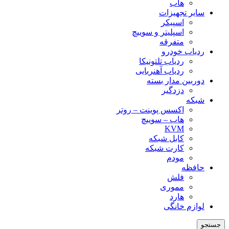
هاب
سایر تجهیزات
اسپیکر
اسپلیتر و سوییچ
متفرقه
ردیاب خودرو
ردیاب تلتونیکا
ردیاب آهنربایی
دوربین مدار بسته
دزدگیر
شبکه
اکسس پوینت – روتر
هاب – سوییچ
KVM
کابل شبکه
کارت شبکه
مودم
حافظه
فلش
مموری
هارد
لوازم خانگی
جستجو