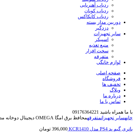
ردیاب آهنربایی
ردیاب کوبان
ردیاب کانکاکس
دوربین مدار بسته
دزدگیر
سایر تجهیزات
اسپیکر
منبع تغذیه
سخت افزار
متفرقه
لوازم خانگی
صفحه اصلی
فروشگاه
تخفیف ها
وبلاگ
درباره ما
تماس با ما
با ما همراه باشید 09176364221
خانه
سایر تجهیزات
متفرقه
محافظ برق امگا OMEGA دیجیتال دوخانه مدل F2100
باتری گیم پد PS4 مدل KCR1410
396,000
تومان