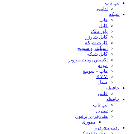
لپ تاپ
آداپتور
شبکه
هاب
کابل
پاور بانک
کابل شارژر
کارت شبکه
اسپلیتر و سوییچ
کابل شبکه
اکسس پوینت – روتر
مودم
هاب – سوییچ
KVM
مبدل
حافظه
فلش
حافظه
لپ تاپ
شارژر
هندزفری-ایرفون
مموری
ردیاب خودرو
ردیاب تلتونیکا