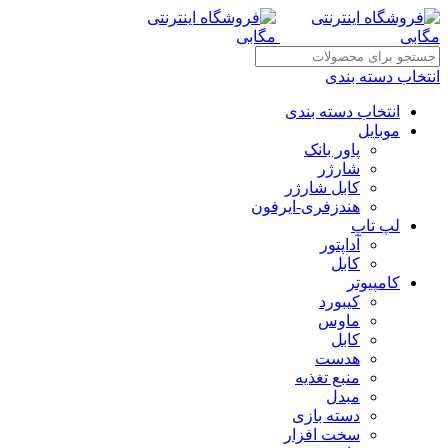
انتخاب دسته بندی
انتخاب دسته بندی
موبایل
پاور بانک
شارژر
کابل شارژر
هندزفری-ایرفون
لپ تاپ
آداپتور
کابل
کامپیوتر
کیبورد
ماوس
کابل
هدست
منبع تغذیه
مبدل
دسته بازی
سخت افزار