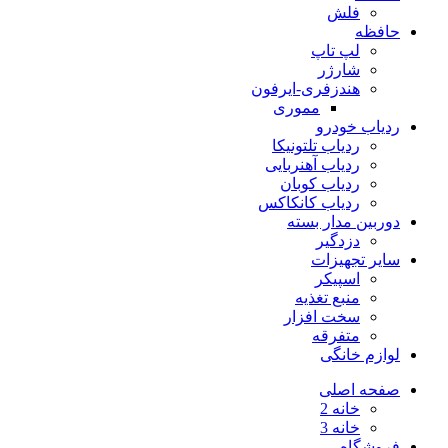
فلش
حافظه
لپ تاپ
شارژر
هندزفری-ایرفون
مموری
ردیاب خودرو
ردیاب تلتونیکا
ردیاب آهنربایی
ردیاب کوبان
ردیاب کانکاکس
دوربین مدار بسته
دزدگیر
سایر تجهیزات
اسپیکر
منبع تغذیه
سخت افزار
متفرقه
لوازم خانگی
صفحه اصلی
خانه 2
خانه 3
فروشگاه