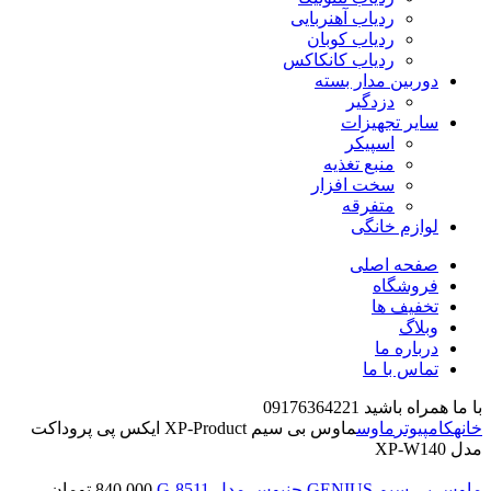
ردیاب آهنربایی
ردیاب کوبان
ردیاب کانکاکس
دوربین مدار بسته
دزدگیر
سایر تجهیزات
اسپیکر
منبع تغذیه
سخت افزار
متفرقه
لوازم خانگی
صفحه اصلی
فروشگاه
تخفیف ها
وبلاگ
درباره ما
تماس با ما
با ما همراه باشید 09176364221
خانه
کامپیوتر
ماوس
ماوس بی سیم XP-Product ایکس پی پروداکت
مدل XP-W140
ماوس بی سیم GENIUS جنیوس مدل G-8511
840,000
تومان