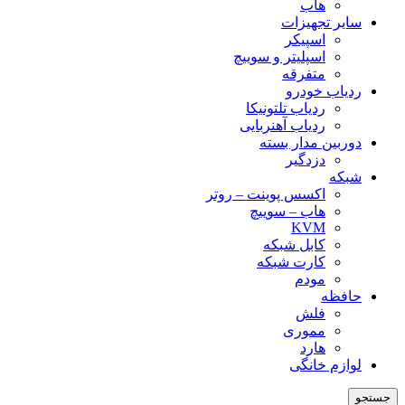
هاب
سایر تجهیزات
اسپیکر
اسپلیتر و سوییچ
متفرقه
ردیاب خودرو
ردیاب تلتونیکا
ردیاب آهنربایی
دوربین مدار بسته
دزدگیر
شبکه
اکسس پوینت – روتر
هاب – سوییچ
KVM
کابل شبکه
کارت شبکه
مودم
حافظه
فلش
مموری
هارد
لوازم خانگی
جستجو