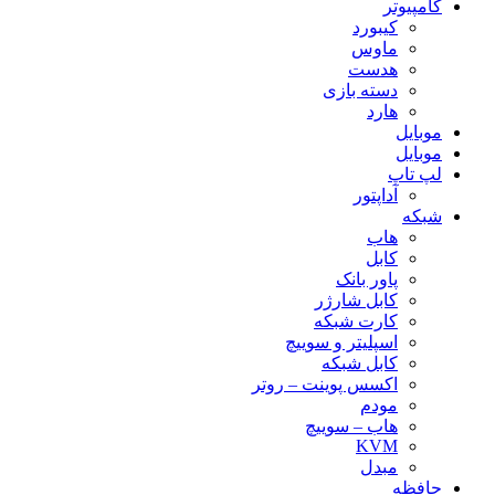
کامپیوتر
عدد
کیبورد
ماوس
هدست
دسته بازی
هارد
موبایل
موبایل
لپ تاپ
آداپتور
شبکه
هاب
کابل
پاور بانک
کابل شارژر
کارت شبکه
اسپلیتر و سوییچ
کابل شبکه
اکسس پوینت – روتر
مودم
هاب – سوییچ
KVM
مبدل
حافظه