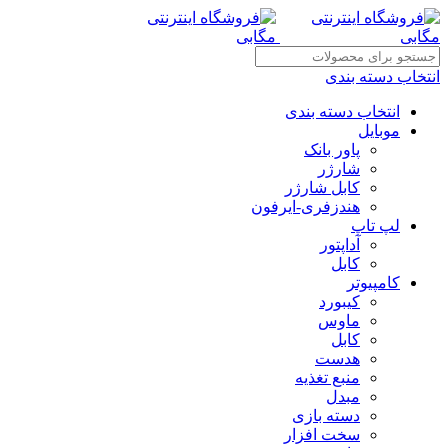
انتخاب دسته بندی
انتخاب دسته بندی
موبایل
پاور بانک
شارژر
کابل شارژر
هندزفری-ایرفون
لپ تاپ
آداپتور
کابل
کامپیوتر
کیبورد
ماوس
کابل
هدست
منبع تغذیه
مبدل
دسته بازی
سخت افزار