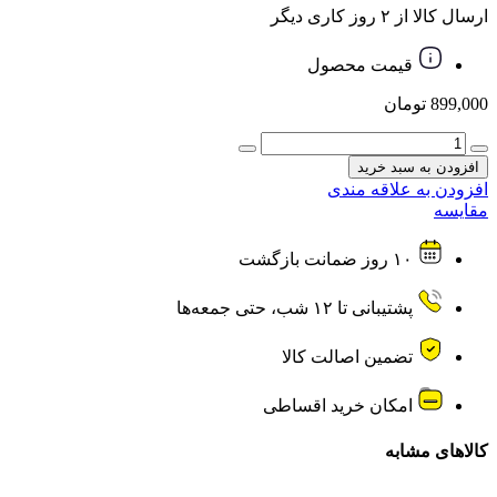
ارسال کالا از ۲ روز کاری دیگر
قیمت محصول
899,000
تومان
ماوس
بی
افزودن به سبد خرید
سیم
افزودن به علاقه مندی
XP-
مقایسه
Product
ایکس
۱۰ روز ضمانت بازگشت
پی
پروداکت
مدل
پشتیبانی تا ۱۲ شب، حتی جمعه‌ها
XP-
W140
تضمین اصالت کالا
عدد
امکان خرید اقساطی
کالاهای مشابه