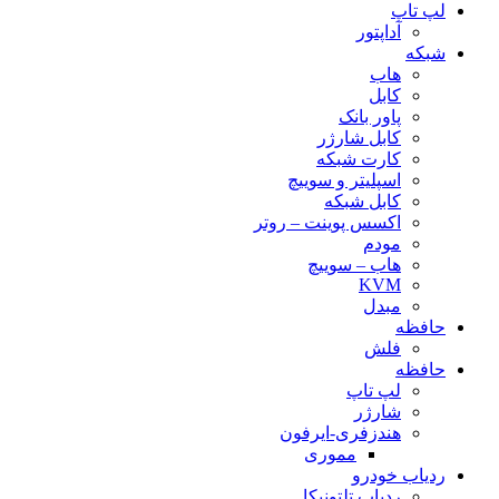
لپ تاپ
آداپتور
شبکه
هاب
کابل
پاور بانک
کابل شارژر
کارت شبکه
اسپلیتر و سوییچ
کابل شبکه
اکسس پوینت – روتر
مودم
هاب – سوییچ
KVM
مبدل
حافظه
فلش
حافظه
لپ تاپ
شارژر
هندزفری-ایرفون
مموری
ردیاب خودرو
ردیاب تلتونیکا