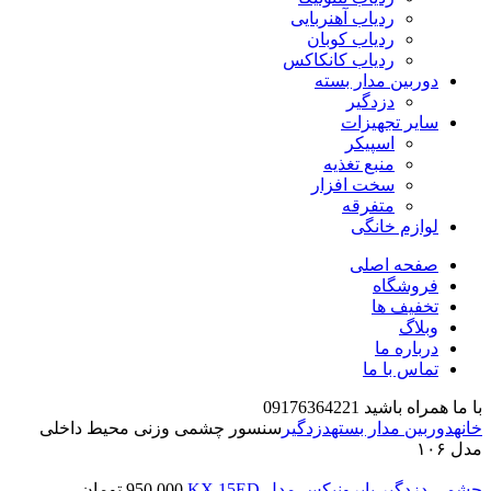
ردیاب آهنربایی
ردیاب کوبان
ردیاب کانکاکس
دوربین مدار بسته
دزدگیر
سایر تجهیزات
اسپیکر
منبع تغذیه
سخت افزار
متفرقه
لوازم خانگی
صفحه اصلی
فروشگاه
تخفیف ها
وبلاگ
درباره ما
تماس با ما
با ما همراه باشید 09176364221
خانه
دوربین مدار بسته
دزدگیر
سنسور چشمی وزنی محیط داخلی
مدل ۱۰۶
چشمی دزدگیر پایرونیکس مدل KX 15ED
950,000
تومان