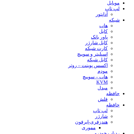
موبایل
لپ تاپ
آداپتور
شبکه
هاب
کابل
پاور بانک
کابل شارژر
کارت شبکه
اسپلیتر و سوییچ
کابل شبکه
اکسس پوینت – روتر
مودم
هاب – سوییچ
KVM
مبدل
حافظه
فلش
حافظه
لپ تاپ
شارژر
هندزفری-ایرفون
مموری
ردیاب خودرو