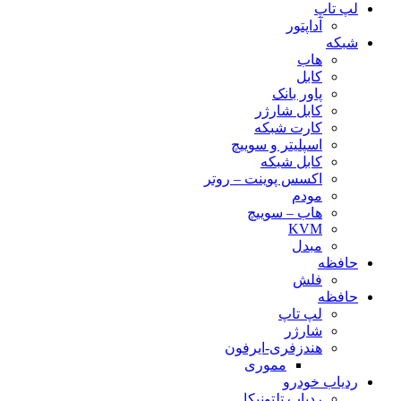
لپ تاپ
آداپتور
شبکه
هاب
کابل
پاور بانک
کابل شارژر
کارت شبکه
اسپلیتر و سوییچ
کابل شبکه
اکسس پوینت – روتر
مودم
هاب – سوییچ
KVM
مبدل
حافظه
فلش
حافظه
لپ تاپ
شارژر
هندزفری-ایرفون
مموری
ردیاب خودرو
ردیاب تلتونیکا