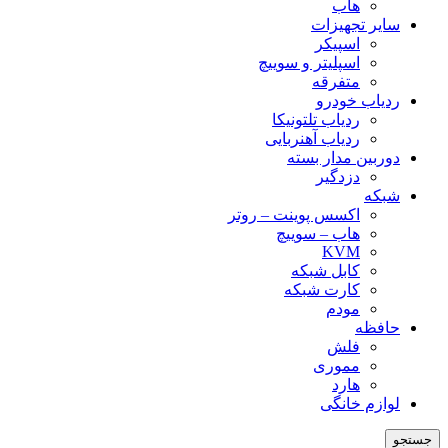
هاب
سایر تجهیزات
اسپیکر
اسپلیتر و سوییچ
متفرقه
ردیاب خودرو
ردیاب تلتونیکا
ردیاب آهنربایی
دوربین مدار بسته
دزدگیر
شبکه
اکسس پوینت – روتر
هاب – سوییچ
KVM
کابل شبکه
کارت شبکه
مودم
حافظه
فلش
مموری
هارد
لوازم خانگی
جستجو