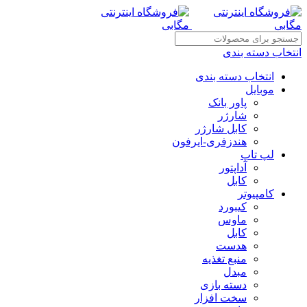
انتخاب دسته بندی
انتخاب دسته بندی
موبایل
پاور بانک
شارژر
کابل شارژر
هندزفری-ایرفون
لپ تاپ
آداپتور
کابل
کامپیوتر
کیبورد
ماوس
کابل
هدست
منبع تغذیه
مبدل
دسته بازی
سخت افزار