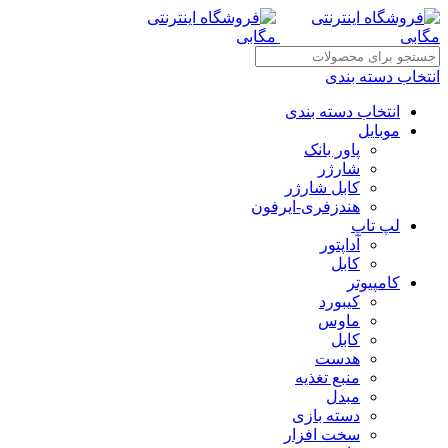
انتخاب دسته بندی
انتخاب دسته بندی
موبایل
پاور بانک
شارژر
کابل شارژر
هندزفری-ایرفون
لپ تاپ
آداپتور
کابل
کامپیوتر
کیبورد
ماوس
کابل
هدست
منبع تغذیه
مبدل
دسته بازی
سخت افزار