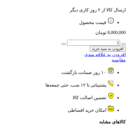
ارسال کالا از ۲ روز کاری دیگر
قیمت محصول
8,000,000
تومان
خردکن
یونیک
افزودن به سبد خرید
مدل
افزودن به علاقه مندی
UM-
مقایسه
8003
ظرفیت
۱۰ روز ضمانت بازگشت
۴
لیتر
دو
پشتیبانی تا ۱۲ شب، حتی جمعه‌ها
کاسه
عدد
تضمین اصالت کالا
امکان خرید اقساطی
کالاهای مشابه