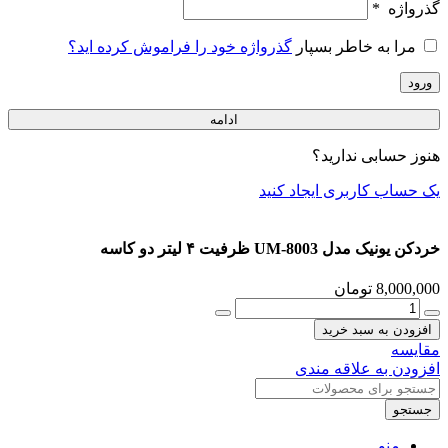
گذرواژه
*
مرا به خاطر بسپار
گذرواژه خود را فراموش کرده اید؟
ورود
ادامه
هنوز حسابی ندارید؟
یک حساب کاربری ایجاد کنید
خردکن یونیک مدل UM-8003 ظرفیت ۴ لیتر دو کاسه
8,000,000
تومان
خردکن
یونیک
افزودن به سبد خرید
مدل
مقایسه
UM-
افزودن به علاقه مندی
8003
ظرفیت
جستجو
۴
لیتر
منو