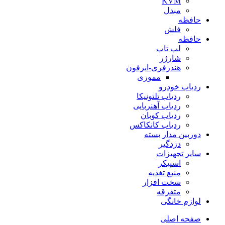
KVM
مبدل
حافظه
فلش
حافظه
لپ تاپ
شارژر
هندزفری-ایرفون
مموری
ردیاب خودرو
ردیاب تلتونیکا
ردیاب آهنربایی
ردیاب کوبان
ردیاب کانکاکس
دوربین مدار بسته
دزدگیر
سایر تجهیزات
اسپیکر
منبع تغذیه
سخت افزار
متفرقه
لوازم خانگی
صفحه اصلی