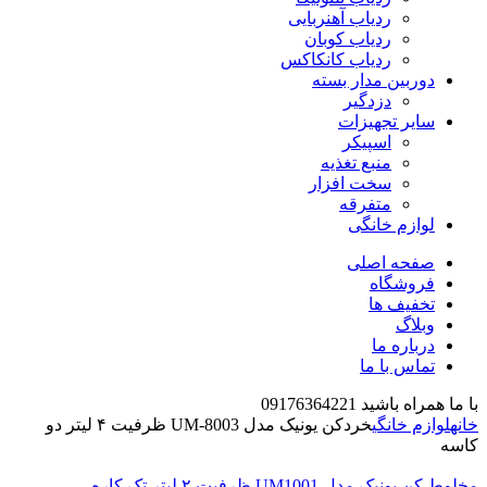
ردیاب آهنربایی
ردیاب کوبان
ردیاب کانکاکس
دوربین مدار بسته
دزدگیر
سایر تجهیزات
اسپیکر
منبع تغذیه
سخت افزار
متفرقه
لوازم خانگی
صفحه اصلی
فروشگاه
تخفیف ها
وبلاگ
درباره ما
تماس با ما
با ما همراه باشید 09176364221
خانه
لوازم خانگی
خردکن یونیک مدل UM-8003 ظرفیت ۴ لیتر دو
کاسه
مخلوط کن یونیک مدل UM1001 ظرفیت ۲ لیتر تک کاره