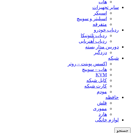
هاب
سایر تجهیزات
اسپیکر
اسپلیتر و سوییچ
متفرقه
ردیاب خودرو
ردیاب تلتونیکا
ردیاب آهنربایی
دوربین مدار بسته
دزدگیر
شبکه
اکسس پوینت – روتر
هاب – سوییچ
KVM
کابل شبکه
کارت شبکه
مودم
حافظه
فلش
مموری
هارد
لوازم خانگی
جستجو