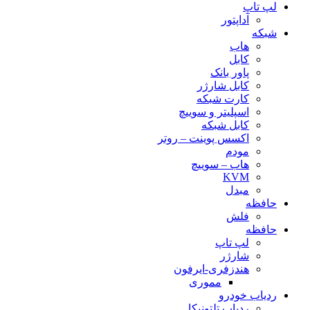
لپ تاپ
آداپتور
شبکه
هاب
کابل
پاور بانک
کابل شارژر
کارت شبکه
اسپلیتر و سوییچ
کابل شبکه
اکسس پوینت – روتر
مودم
هاب – سوییچ
KVM
مبدل
حافظه
فلش
حافظه
لپ تاپ
شارژر
هندزفری-ایرفون
مموری
ردیاب خودرو
ردیاب تلتونیکا