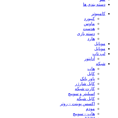
دو
دسته بندی ها
کاسه
عدد
کامپیوتر
کیبورد
ماوس
هدست
دسته بازی
هارد
موبایل
موبایل
لپ تاپ
آداپتور
شبکه
هاب
کابل
پاور بانک
کابل شارژر
کارت شبکه
اسپلیتر و سوییچ
کابل شبکه
اکسس پوینت – روتر
مودم
هاب – سوییچ