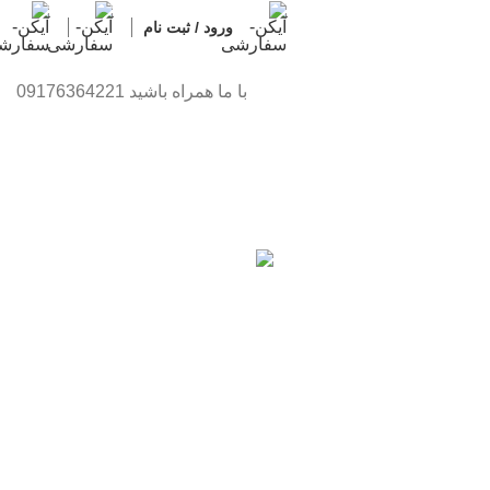
0
0
ورود / ثبت نام
با ما همراه باشید 09176364221
تاپ
لوازم خانگی
موبایل
11 محصولات
28 محصولات