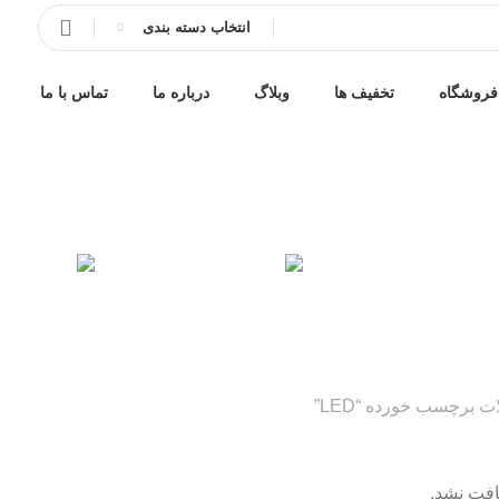
انتخاب دسته بندی
فروشگاه
تخفیف ها
وبلاگ
درباره ما
تماس با ما
LED
هیزات
شبکه
کامپیوتر
لپ 
14 محصولات
267 محصولات
14 محصولات
 برچسب خورده “LED”
فت نشد.