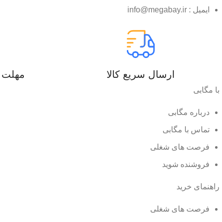
ایمیل : info@megabay.ir
ارسال سریع کالا
مهلت ۷ روز بازگشت کال
با مگابی
درباره مگابی
تماس با مگابی
فرصت های شغلی
فروشنده شوید
راهنمای خرید
فرصت های شغلی