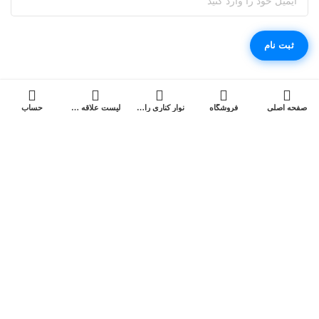
صفحه اصلی
فروشگاه
نوار کناری را باز کنید
لیست علاقه مندی ها
حساب
فروشگاه اینترنتی مگابی، خرید آسان کالای دیجیتال با مناسب ترین قیمت
فروشگاه اینترنتی مگابی از جمله عرضه‌کنندگان کالای دیجیتال در
سراسر کشور است که انواع کالاهای دیجیتال را با قیمت مناسب
و ضمانت اصالت کالا به فروش می‌رساند.
کپی رایت© 2022 برند شما. تمامی حقوق محفوظ است. برای استفاده از
مطالب ، داشتن «هدف غیرتجاری» و ذکر «منبع» کافیست.