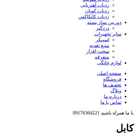
ردیاب آهنربایی
ردیاب کوبان
ردیاب کانکاکس
دوربین مدار بسته
دزدگیر
سایر تجهیزات
اسپیکر
منبع تغذیه
سخت افزار
متفرقه
لوازم خانگی
صفحه اصلی
فروشگاه
تخفیف ها
وبلاگ
درباره ما
تماس با ما
با ما همراه باشید 09176364221
کابل