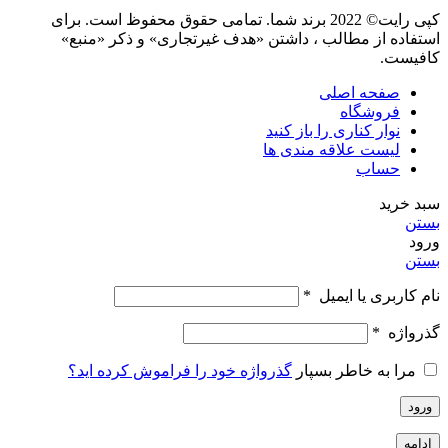
کپی رایت© 2022 برند شما. تمامی حقوق محفوظ است. برای
استفاده از مطالب ، داشتن «هدف غیرتجاری» و ذکر «منبع»
کافیست.
صفحه اصلی
فروشگاه
نوار کناری را باز کنید
لیست علاقه مندی ها
حساب
سبد خرید
بستن
ورود
بستن
نام کاربری یا ایمیل
*
گذرواژه
*
مرا به خاطر بسپار
گذرواژه خود را فراموش کرده اید؟
ورود
ادامه