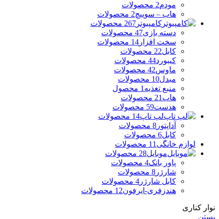
مودم
2 محصولات
هاب – سوییچ
2 محصولات
کامپیوتر
267 محصولات
دسته بازی
47 محصولات
سخت افزار
14 محصولات
کابل
22 محصولات
کیبورد
44 محصولات
ماوس
42 محصولات
مبدل
10 محصولات
منبع تغذیه
1 محصول
هاب
21 محصولات
هدست
59 محصولات
لپ تاپ
14 محصولات
آداپتور
8 محصولات
کابل
6 محصولات
لوازم خانگی
11 محصولات
موبایل
28 محصولات
پاور بانک
4 محصولات
شارژر
8 محصولات
کابل شارژر
4 محصولات
هندزفری-ایرفون
12 محصولات
نوار کناری
بستن