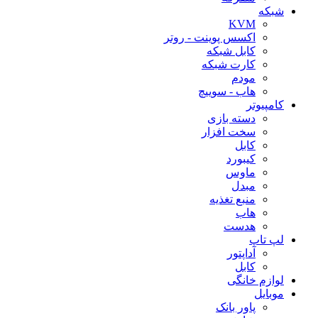
شبکه
KVM
اکسس پوینت - روتر
کابل شبکه
کارت شبکه
مودم
هاب - سوییچ
کامپیوتر
دسته بازی
سخت افزار
کابل
کیبورد
ماوس
مبدل
منبع تغذیه
هاب
هدست
لپ تاپ
آداپتور
کابل
لوازم خانگی
موبایل
پاور بانک