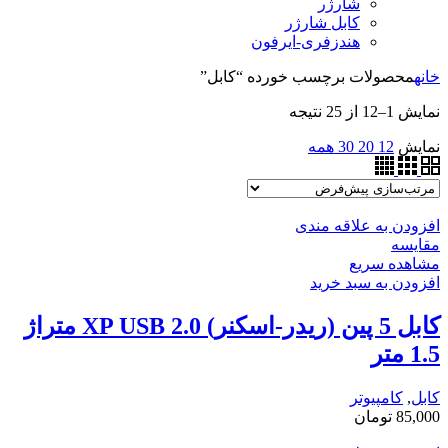
شارژر
کابل شارژر
هندزفری-ایرفون
خانه
محصولات برچسب خورده “کابل”
نمایش 1–12 از 25 نتیجه
نمایش
12
20
30
همه
افزودن به علاقه مندی
مقایسه
مشاهده سریع
افزودن به سبد خرید
کابل 5 پین (ریدر-اسکنر) XP USB 2.0 متراژ
1.5 متر
کابل
,
کامپیوتر
85,000
تومان