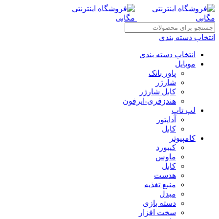
انتخاب دسته بندی
انتخاب دسته بندی
موبایل
پاور بانک
شارژر
کابل شارژر
هندزفری-ایرفون
لپ تاپ
آداپتور
کابل
کامپیوتر
کیبورد
ماوس
کابل
هدست
منبع تغذیه
مبدل
دسته بازی
سخت افزار