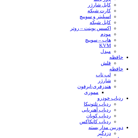
کابل شارژر
کارت شبکه
اسپلیتر و سوییچ
کابل شبکه
اکسس پوینت – روتر
مودم
هاب – سوییچ
KVM
مبدل
حافظه
فلش
حافظه
لپ تاپ
شارژر
هندزفری-ایرفون
مموری
ردیاب خودرو
ردیاب تلتونیکا
ردیاب آهنربایی
ردیاب کوبان
ردیاب کانکاکس
دوربین مدار بسته
دزدگیر