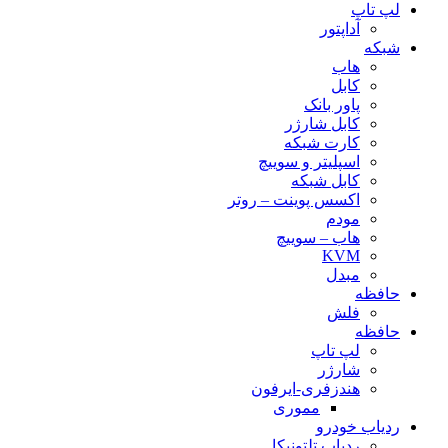
لپ تاپ
آداپتور
شبکه
هاب
کابل
پاور بانک
کابل شارژر
کارت شبکه
اسپلیتر و سوییچ
کابل شبکه
اکسس پوینت – روتر
مودم
هاب – سوییچ
KVM
مبدل
حافظه
فلش
حافظه
لپ تاپ
شارژر
هندزفری-ایرفون
مموری
ردیاب خودرو
ردیاب تلتونیکا