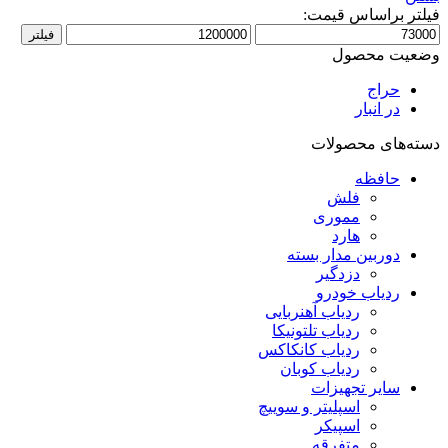
فیلتر براساس قیمت:
حداقل
حداکثر
فیلتر
قیمت
قیمت
وضعیت محصول
حراج
در انبار
دسته‌های محصولات
حافظه
فلش
مموری
هارد
دوربین مدار بسته
دزدگیر
ردیاب خودرو
ردیاب آهنربایی
ردیاب تلتونیکا
ردیاب کانکاکس
ردیاب کوبان
سایر تجهیزات
اسپلیتر و سوییچ
اسپیکر
متفرقه