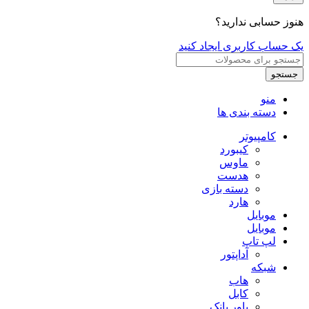
هنوز حسابی ندارید؟
یک حساب کاربری ایجاد کنید
جستجو
منو
دسته بندی ها
کامپیوتر
کیبورد
ماوس
هدست
دسته بازی
هارد
موبایل
موبایل
لپ تاپ
آداپتور
شبکه
هاب
کابل
پاور بانک