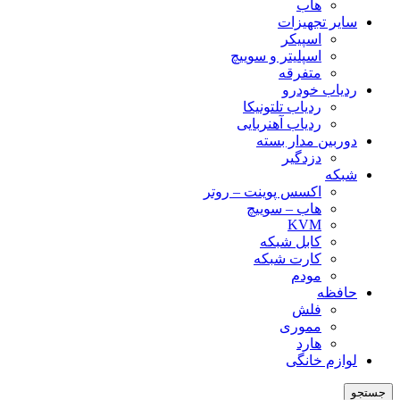
هاب
سایر تجهیزات
اسپیکر
اسپلیتر و سوییچ
متفرقه
ردیاب خودرو
ردیاب تلتونیکا
ردیاب آهنربایی
دوربین مدار بسته
دزدگیر
شبکه
اکسس پوینت – روتر
هاب – سوییچ
KVM
کابل شبکه
کارت شبکه
مودم
حافظه
فلش
مموری
هارد
لوازم خانگی
جستجو