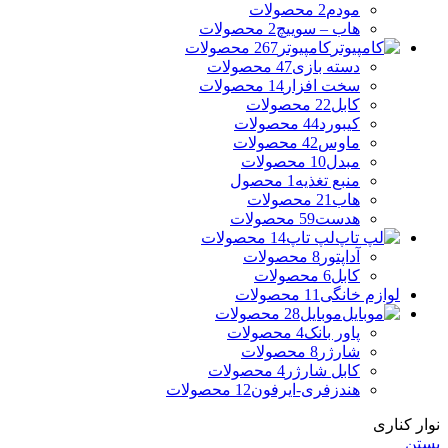
مودم
2 محصولات
هاب – سوییچ
2 محصولات
کامپیوتر
267 محصولات
دسته بازی
47 محصولات
سخت افزار
14 محصولات
کابل
22 محصولات
کیبورد
44 محصولات
ماوس
42 محصولات
مبدل
10 محصولات
منبع تغذیه
1 محصول
هاب
21 محصولات
هدست
59 محصولات
لپ تاپ
14 محصولات
آداپتور
8 محصولات
کابل
6 محصولات
لوازم خانگی
11 محصولات
موبایل
28 محصولات
پاور بانک
4 محصولات
شارژر
8 محصولات
کابل شارژر
4 محصولات
هندزفری-ایرفون
12 محصولات
نوار کناری
بستن