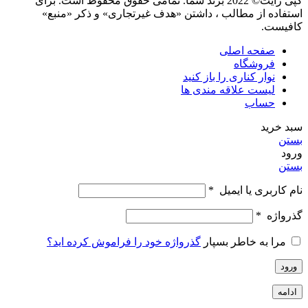
کپی رایت© 2022 برند شما. تمامی حقوق محفوظ است. برای
استفاده از مطالب ، داشتن «هدف غیرتجاری» و ذکر «منبع»
کافیست.
صفحه اصلی
فروشگاه
نوار کناری را باز کنید
لیست علاقه مندی ها
حساب
سبد خرید
بستن
ورود
بستن
نام کاربری یا ایمیل
*
گذرواژه
*
مرا به خاطر بسپار
گذرواژه خود را فراموش کرده اید؟
ورود
ادامه