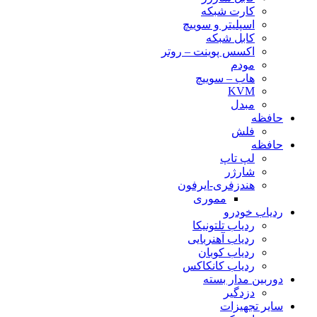
کارت شبکه
اسپلیتر و سوییچ
کابل شبکه
اکسس پوینت – روتر
مودم
هاب – سوییچ
KVM
مبدل
حافظه
فلش
حافظه
لپ تاپ
شارژر
هندزفری-ایرفون
مموری
ردیاب خودرو
ردیاب تلتونیکا
ردیاب آهنربایی
ردیاب کوبان
ردیاب کانکاکس
دوربین مدار بسته
دزدگیر
سایر تجهیزات