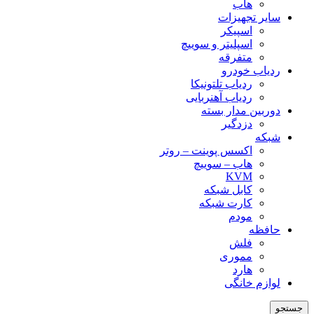
هاب
سایر تجهیزات
اسپیکر
اسپلیتر و سوییچ
متفرقه
ردیاب خودرو
ردیاب تلتونیکا
ردیاب آهنربایی
دوربین مدار بسته
دزدگیر
شبکه
اکسس پوینت – روتر
هاب – سوییچ
KVM
کابل شبکه
کارت شبکه
مودم
حافظه
فلش
مموری
هارد
لوازم خانگی
جستجو