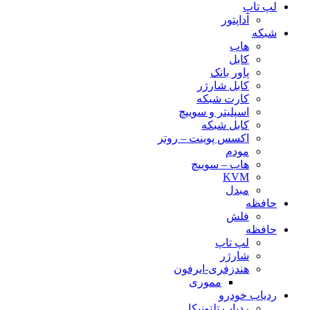
لپ تاپ
آداپتور
شبکه
هاب
کابل
پاور بانک
کابل شارژر
کارت شبکه
اسپلیتر و سوییچ
کابل شبکه
اکسس پوینت – روتر
مودم
هاب – سوییچ
KVM
مبدل
حافظه
فلش
حافظه
لپ تاپ
شارژر
هندزفری-ایرفون
مموری
ردیاب خودرو
ردیاب تلتونیکا