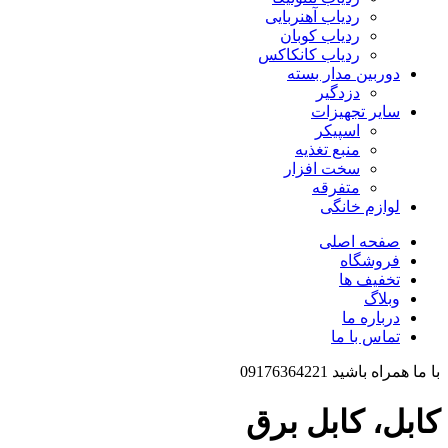
ردیاب آهنربایی
ردیاب کوبان
ردیاب کانکاکس
دوربین مدار بسته
دزدگیر
سایر تجهیزات
اسپیکر
منبع تغذیه
سخت افزار
متفرقه
لوازم خانگی
صفحه اصلی
فروشگاه
تخفیف ها
وبلاگ
درباره ما
تماس با ما
با ما همراه باشید 09176364221
کابل، کابل برق