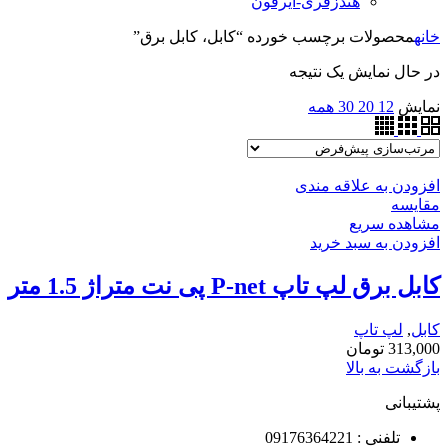
هندزفری-ایرفون
خانه
محصولات برچسب خورده “کابل، کابل برق”
در حال نمایش یک نتیجه
نمایش
12
20
30
همه
افزودن به علاقه مندی
مقایسه
مشاهده سریع
افزودن به سبد خرید
کابل برق لپ تاپ P-net پی نت متراژ 1.5 متر
کابل
,
لپ تاپ
313,000
تومان
بازگشت به بالا
پشتیبانی
تلفنی : 09176364221