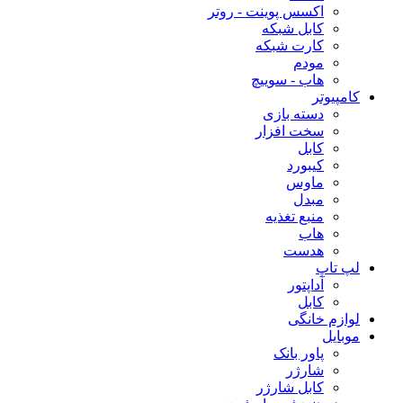
اکسس پوینت - روتر
کابل شبکه
کارت شبکه
مودم
هاب - سوییچ
کامپیوتر
دسته بازی
سخت افزار
کابل
کیبورد
ماوس
مبدل
منبع تغذیه
هاب
هدست
لپ تاپ
آداپتور
کابل
لوازم خانگی
موبایل
پاور بانک
شارژر
کابل شارژر