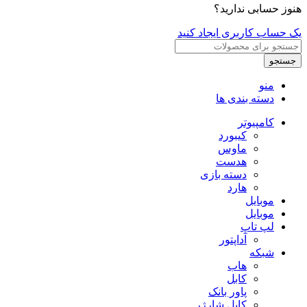
هنوز حسابی ندارید؟
یک حساب کاربری ایجاد کنید
جستجو
منو
دسته بندی ها
کامپیوتر
کیبورد
ماوس
هدست
دسته بازی
هارد
موبایل
موبایل
لپ تاپ
آداپتور
شبکه
هاب
کابل
پاور بانک
کابل شارژر