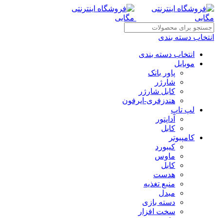
انتخاب دسته بندی
انتخاب دسته بندی
موبایل
پاور بانک
شارژر
کابل شارژر
هندزفری-ایرفون
لپ تاپ
آداپتور
کابل
کامپیوتر
کیبورد
ماوس
کابل
هدست
منبع تغذیه
مبدل
دسته بازی
سخت افزار