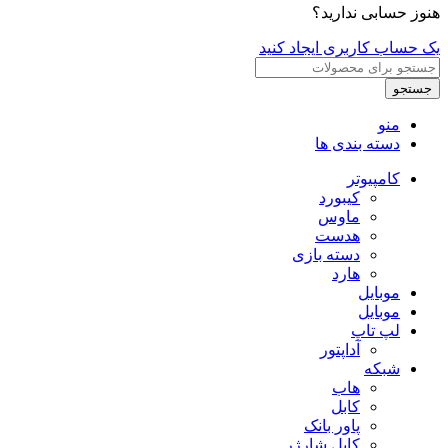
هنوز حسابی ندارید؟
یک حساب کاربری ایجاد کنید
جستجو
منو
دسته بندی ها
کامپیوتر
کیبورد
ماوس
هدست
دسته بازی
هارد
موبایل
موبایل
لپ تاپ
آداپتور
شبکه
هاب
کابل
پاور بانک
کابل شارژر