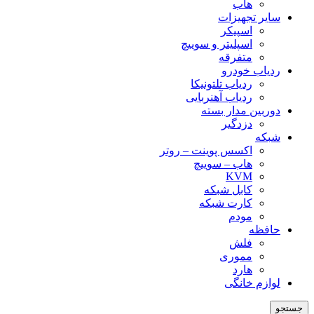
هاب
سایر تجهیزات
اسپیکر
اسپلیتر و سوییچ
متفرقه
ردیاب خودرو
ردیاب تلتونیکا
ردیاب آهنربایی
دوربین مدار بسته
دزدگیر
شبکه
اکسس پوینت – روتر
هاب – سوییچ
KVM
کابل شبکه
کارت شبکه
مودم
حافظه
فلش
مموری
هارد
لوازم خانگی
جستجو