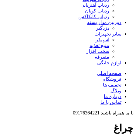
ردیاب آهنربایی
ردیاب کوبان
ردیاب کانکاکس
دوربین مدار بسته
دزدگیر
سایر تجهیزات
اسپیکر
منبع تغذیه
سخت افزار
متفرقه
لوازم خانگی
صفحه اصلی
فروشگاه
تخفیف ها
وبلاگ
درباره ما
تماس با ما
با ما همراه باشید 09176364221
چراغ