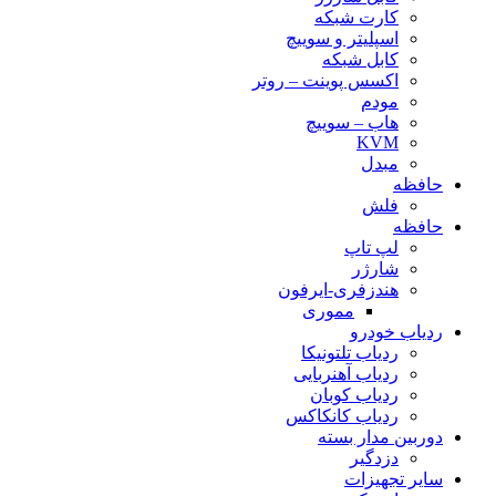
کارت شبکه
اسپلیتر و سوییچ
کابل شبکه
اکسس پوینت – روتر
مودم
هاب – سوییچ
KVM
مبدل
حافظه
فلش
حافظه
لپ تاپ
شارژر
هندزفری-ایرفون
مموری
ردیاب خودرو
ردیاب تلتونیکا
ردیاب آهنربایی
ردیاب کوبان
ردیاب کانکاکس
دوربین مدار بسته
دزدگیر
سایر تجهیزات