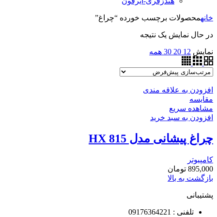
هندزفری-ایرفون
خانه
محصولات برچسب خورده “چراغ”
در حال نمایش یک نتیجه
نمایش
12
20
30
همه
افزودن به علاقه مندی
مقایسه
مشاهده سریع
افزودن به سبد خرید
چراغ پیشانی مدل HX 815
کامپیوتر
895,000
تومان
بازگشت به بالا
پشتیبانی
تلفنی : 09176364221