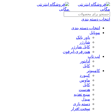
انتخاب دسته بندی
انتخاب دسته بندی
موبایل
پاور بانک
شارژر
کابل شارژر
هندزفری-ایرفون
لپ تاپ
آداپتور
کابل
کامپیوتر
کیبورد
ماوس
کابل
هدست
منبع تغذیه
مبدل
دسته بازی
سخت افزار