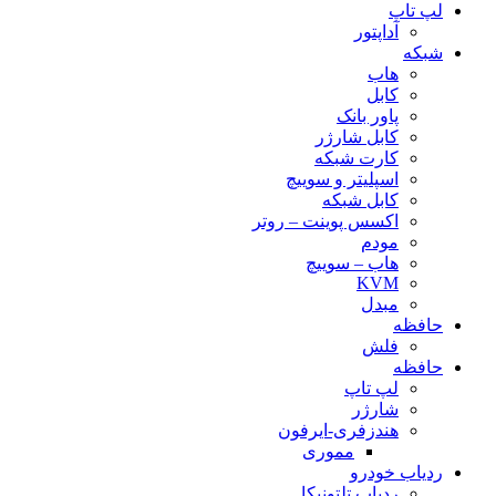
لپ تاپ
آداپتور
شبکه
هاب
کابل
پاور بانک
کابل شارژر
کارت شبکه
اسپلیتر و سوییچ
کابل شبکه
اکسس پوینت – روتر
مودم
هاب – سوییچ
KVM
مبدل
حافظه
فلش
حافظه
لپ تاپ
شارژر
هندزفری-ایرفون
مموری
ردیاب خودرو
ردیاب تلتونیکا