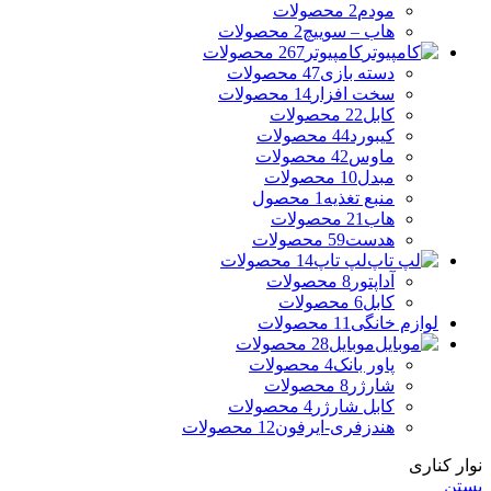
مودم
2 محصولات
هاب – سوییچ
2 محصولات
کامپیوتر
267 محصولات
دسته بازی
47 محصولات
سخت افزار
14 محصولات
کابل
22 محصولات
کیبورد
44 محصولات
ماوس
42 محصولات
مبدل
10 محصولات
منبع تغذیه
1 محصول
هاب
21 محصولات
هدست
59 محصولات
لپ تاپ
14 محصولات
آداپتور
8 محصولات
کابل
6 محصولات
لوازم خانگی
11 محصولات
موبایل
28 محصولات
پاور بانک
4 محصولات
شارژر
8 محصولات
کابل شارژر
4 محصولات
هندزفری-ایرفون
12 محصولات
نوار کناری
بستن