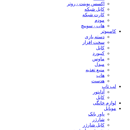
اکسس پوینت - روتر
کابل شبکه
کارت شبکه
مودم
هاب - سوییچ
کامپیوتر
دسته بازی
سخت افزار
کابل
کیبورد
ماوس
مبدل
منبع تغذیه
هاب
هدست
لپ تاپ
آداپتور
کابل
لوازم خانگی
موبایل
پاور بانک
شارژر
کابل شارژر