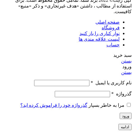
کپی رایت© 2022 برند شما. تمامی حقوق محفوظ است. برای
استفاده از مطالب ، داشتن «هدف غیرتجاری» و ذکر «منبع»
کافیست.
صفحه اصلی
فروشگاه
نوار کناری را باز کنید
لیست علاقه مندی ها
حساب
سبد خرید
بستن
ورود
بستن
نام کاربری یا ایمیل
*
گذرواژه
*
مرا به خاطر بسپار
گذرواژه خود را فراموش کرده اید؟
ورود
ادامه