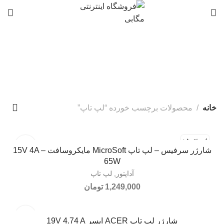
0
لپ تاپ
دسته بندی ها
خانه
محصولات برچسب خورده “لپ تاپ”
فروخته شد
شارژر سرفیس – لپ تاپ MicroSoft مایکروسافت 15V 4A –
اطلاعات بیشتر
65W
آداپتور
,
لپ تاپ
1,249,000
تومان
شارژر لپ تاپ ACER ایسر 19V 4.74 A
افزودن به سبد خرید