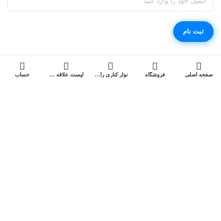
صفحه اصلی
فروشگاه
نوار کناری را باز کنید
لیست علاقه مندی ها
حساب
فروشگاه اینترنتی مگابی، خرید آسان کالای دیجیتال با مناسب ترین قیمت
فروشگاه اینترنتی مگابی از جمله عرضه‌کنندگان کالای دیجیتال در
سراسر کشور است که انواع کالاهای دیجیتال را با قیمت مناسب
و ضمانت اصالت کالا به فروش می‌رساند.
کپی رایت© 2022 برند شما. تمامی حقوق محفوظ است. برای استفاده از
مطالب ، داشتن «هدف غیرتجاری» و ذکر «منبع» کافیست.