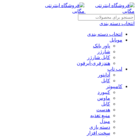
انتخاب دسته بندی
انتخاب دسته بندی
موبایل
پاور بانک
شارژر
کابل شارژر
هندزفری-ایرفون
لپ تاپ
آداپتور
کابل
کامپیوتر
کیبورد
ماوس
کابل
هدست
منبع تغذیه
مبدل
دسته بازی
سخت افزار