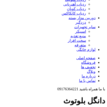
ردیاب آهنربایی
ردیاب کوبان
ردیاب کانکاکس
دوربین مدار بسته
دزدگیر
سایر تجهیزات
اسپیکر
منبع تغذیه
سخت افزار
متفرقه
لوازم خانگی
صفحه اصلی
فروشگاه
تخفیف ها
وبلاگ
درباره ما
تماس با ما
با ما همراه باشید 09176364221
دانگل بلوتوث