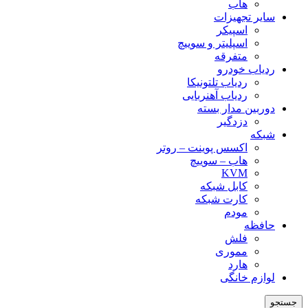
هاب
سایر تجهیزات
اسپیکر
اسپلیتر و سوییچ
متفرقه
ردیاب خودرو
ردیاب تلتونیکا
ردیاب آهنربایی
دوربین مدار بسته
دزدگیر
شبکه
اکسس پوینت – روتر
هاب – سوییچ
KVM
کابل شبکه
کارت شبکه
مودم
حافظه
فلش
مموری
هارد
لوازم خانگی
جستجو