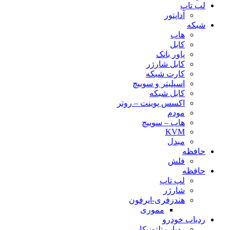
لپ تاپ
آداپتور
شبکه
هاب
کابل
پاور بانک
کابل شارژر
کارت شبکه
اسپلیتر و سوییچ
کابل شبکه
اکسس پوینت – روتر
مودم
هاب – سوییچ
KVM
مبدل
حافظه
فلش
حافظه
لپ تاپ
شارژر
هندزفری-ایرفون
مموری
ردیاب خودرو
ردیاب تلتونیکا