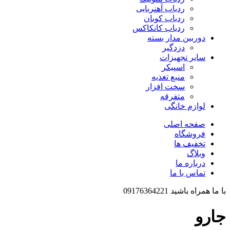
ردیاب آهنربایی
ردیاب کوبان
ردیاب کانکاکس
دوربین مدار بسته
دزدگیر
سایر تجهیزات
اسپیکر
منبع تغذیه
سخت افزار
متفرقه
لوازم خانگی
صفحه اصلی
فروشگاه
تخفیف ها
وبلاگ
درباره ما
تماس با ما
با ما همراه باشید 09176364221
جارو