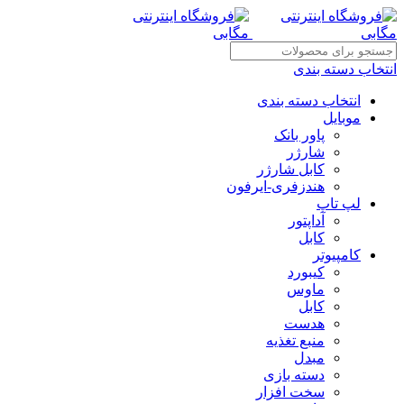
انتخاب دسته بندی
انتخاب دسته بندی
موبایل
پاور بانک
شارژر
کابل شارژر
هندزفری-ایرفون
لپ تاپ
آداپتور
کابل
کامپیوتر
کیبورد
ماوس
کابل
هدست
منبع تغذیه
مبدل
دسته بازی
سخت افزار