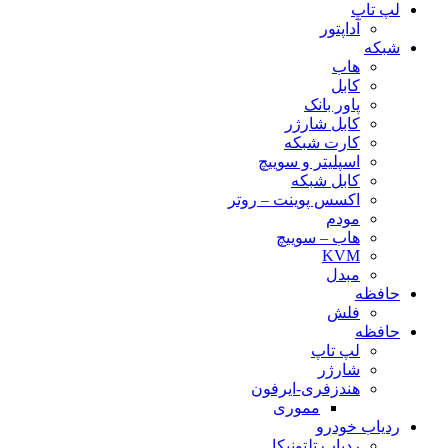
لپ تاپ
آداپتور
شبکه
هاب
کابل
پاور بانک
کابل شارژر
کارت شبکه
اسپلیتر و سوییچ
کابل شبکه
اکسس پوینت – روتر
مودم
هاب – سوییچ
KVM
مبدل
حافظه
فلش
حافظه
لپ تاپ
شارژر
هندزفری-ایرفون
مموری
ردیاب خودرو
ردیاب تلتونیکا