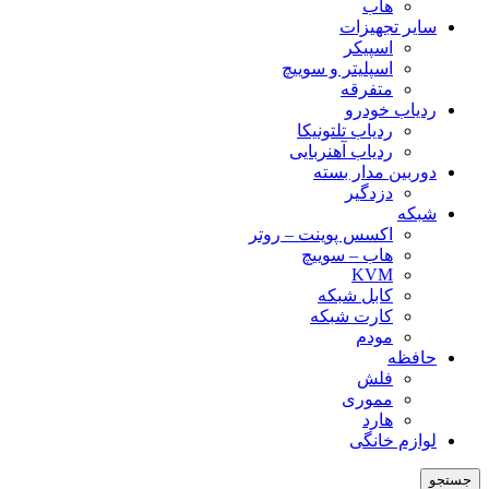
هاب
سایر تجهیزات
اسپیکر
اسپلیتر و سوییچ
متفرقه
ردیاب خودرو
ردیاب تلتونیکا
ردیاب آهنربایی
دوربین مدار بسته
دزدگیر
شبکه
اکسس پوینت – روتر
هاب – سوییچ
KVM
کابل شبکه
کارت شبکه
مودم
حافظه
فلش
مموری
هارد
لوازم خانگی
جستجو