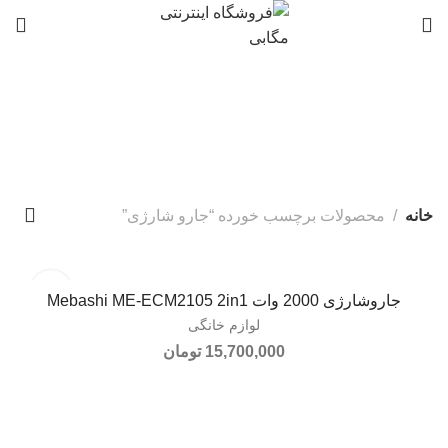
0
جارو شارژی
دسته بندی ها
خانه
محصولات برچسب خورده “جارو شارژی”
جاروشارژی 2000 وات Mebashi ME-ECM2105 2in1
افزودن به سبد خرید
لوازم خانگی
15,700,000
تومان