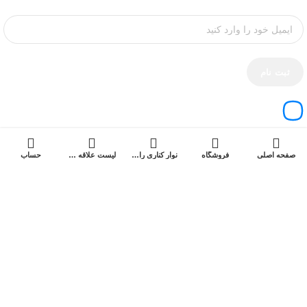
کارایی بهتر در اپلیکیشن لومان
صفحه اصلی
فروشگاه
نوار کناری را باز کنید
لیست علاقه مندی ها
حساب
بیشتر
فروشگاه اینترنتی مگابی،
خرید آسان کالای دیجیتال با