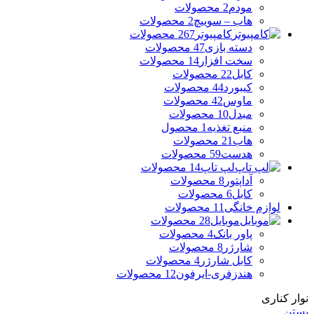
مودم
2 محصولات
هاب – سوییچ
2 محصولات
کامپیوتر
267 محصولات
دسته بازی
47 محصولات
سخت افزار
14 محصولات
کابل
22 محصولات
کیبورد
44 محصولات
ماوس
42 محصولات
مبدل
10 محصولات
منبع تغذیه
1 محصول
هاب
21 محصولات
هدست
59 محصولات
لپ تاپ
14 محصولات
آداپتور
8 محصولات
کابل
6 محصولات
لوازم خانگی
11 محصولات
موبایل
28 محصولات
پاور بانک
4 محصولات
شارژر
8 محصولات
کابل شارژر
4 محصولات
هندزفری-ایرفون
12 محصولات
نوار کناری
بستن