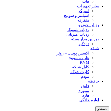
هاب
سایر تجهیزات
اسپیکر
اسپلیتر و سوییچ
متفرقه
ردیاب خودرو
ردیاب تلتونیکا
ردیاب آهنربایی
دوربین مدار بسته
دزدگیر
شبکه
اکسس پوینت – روتر
هاب – سوییچ
KVM
کابل شبکه
کارت شبکه
مودم
حافظه
فلش
مموری
هارد
لوازم خانگی
جستجو