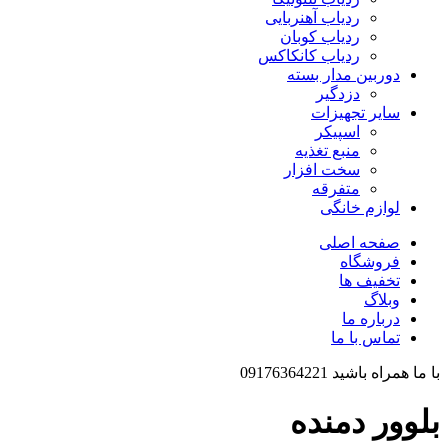
ردیاب آهنربایی
ردیاب کوبان
ردیاب کانکاکس
دوربین مدار بسته
دزدگیر
سایر تجهیزات
اسپیکر
منبع تغذیه
سخت افزار
متفرقه
لوازم خانگی
صفحه اصلی
فروشگاه
تخفیف ها
وبلاگ
درباره ما
تماس با ما
با ما همراه باشید 09176364221
بلوور دمنده