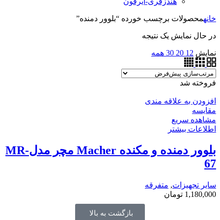
هندزفری-ایرفون
خانه
محصولات برچسب خورده “بلوور دمنده”
در حال نمایش یک نتیجه
نمایش
12
20
30
همه
فروخته شد
افزودن به علاقه مندی
مقایسه
مشاهده سریع
اطلاعات بیشتر
بلوور دمنده و مکنده Macher مچر مدلMR-
67
سایر تجهیزات
,
متفرقه
1,180,000
تومان
بازگشت به بالا