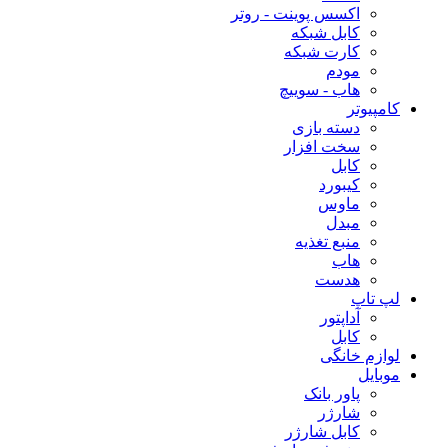
اکسس پوینت - روتر
کابل شبکه
کارت شبکه
مودم
هاب - سوییچ
کامپیوتر
دسته بازی
سخت افزار
کابل
کیبورد
ماوس
مبدل
منبع تغذیه
هاب
هدست
لپ تاپ
آداپتور
کابل
لوازم خانگی
موبایل
پاور بانک
شارژر
کابل شارژر