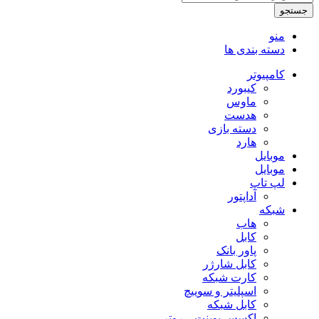
جستجو
منو
دسته بندی ها
کامپیوتر
کیبورد
ماوس
هدست
دسته بازی
هارد
موبایل
موبایل
لپ تاپ
آداپتور
شبکه
هاب
کابل
پاور بانک
کابل شارژر
کارت شبکه
اسپلیتر و سوییچ
کابل شبکه
اکسس پوینت – روتر