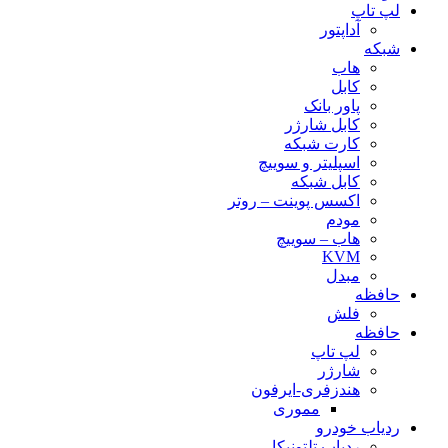
لپ تاپ
آداپتور
شبکه
هاب
کابل
پاور بانک
کابل شارژر
کارت شبکه
اسپلیتر و سوییچ
کابل شبکه
اکسس پوینت – روتر
مودم
هاب – سوییچ
KVM
مبدل
حافظه
فلش
حافظه
لپ تاپ
شارژر
هندزفری-ایرفون
مموری
ردیاب خودرو
ردیاب تلتونیکا