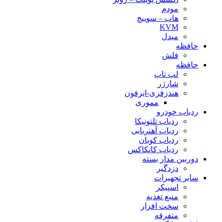
مودم
هاب – سوییچ
KVM
مبدل
حافظه
فلش
حافظه
لپ تاپ
شارژر
هندزفری-ایرفون
مموری
ردیاب خودرو
ردیاب تلتونیکا
ردیاب آهنربایی
ردیاب کوبان
ردیاب کانکاکس
دوربین مدار بسته
دزدگیر
سایر تجهیزات
اسپیکر
منبع تغذیه
سخت افزار
متفرقه