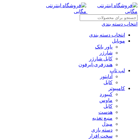
انتخاب دسته بندی
انتخاب دسته بندی
موبایل
پاور بانک
شارژر
کابل شارژر
هندزفری-ایرفون
لپ تاپ
آداپتور
کابل
کامپیوتر
کیبورد
ماوس
کابل
هدست
منبع تغذیه
مبدل
دسته بازی
سخت افزار