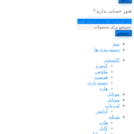
ادامه
هنوز حسابی ندارید؟
یک حساب کاربری ایجاد کنید
جستجو
منو
دسته بندی ها
کامپیوتر
کیبورد
ماوس
هدست
دسته بازی
هارد
موبایل
موبایل
لپ تاپ
آداپتور
شبکه
هاب
کابل
پاور بانک