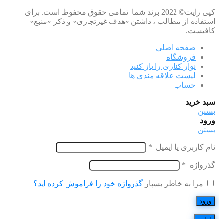
کپی رایت© 2022 برند شما. تمامی حقوق محفوظ است. برای
استفاده از مطالب ، داشتن «هدف غیرتجاری» و ذکر «منبع»
کافیست.
صفحه اصلی
فروشگاه
نوار کناری را باز کنید
لیست علاقه مندی ها
حساب
سبد خرید
بستن
ورود
بستن
نام کاربری یا ایمیل
*
گذرواژه
*
مرا به خاطر بسپار
گذرواژه خود را فراموش کرده اید؟
ورود