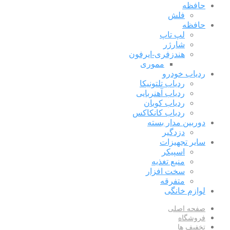
حافظه
فلش
حافظه
لپ تاپ
شارژر
هندزفری-ایرفون
مموری
ردیاب خودرو
ردیاب تلتونیکا
ردیاب آهنربایی
ردیاب کوبان
ردیاب کانکاکس
دوربین مدار بسته
دزدگیر
سایر تجهیزات
اسپیکر
منبع تغذیه
سخت افزار
متفرقه
لوازم خانگی
صفحه اصلی
فروشگاه
تخفیف ها