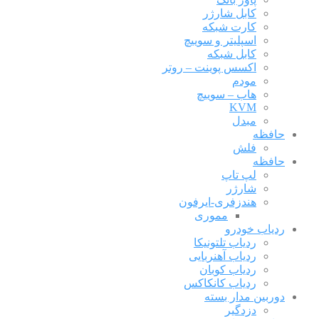
کابل شارژر
کارت شبکه
اسپلیتر و سوییچ
کابل شبکه
اکسس پوینت – روتر
مودم
هاب – سوییچ
KVM
مبدل
حافظه
فلش
حافظه
لپ تاپ
شارژر
هندزفری-ایرفون
مموری
ردیاب خودرو
ردیاب تلتونیکا
ردیاب آهنربایی
ردیاب کوبان
ردیاب کانکاکس
دوربین مدار بسته
دزدگیر