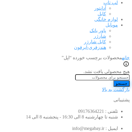
لپ تاپ
آداپتور
کابل
لوازم خانگی
موبایل
پاور بانک
شارژر
کابل شارژر
هندزفری-ایرفون
خانه
محصولات برچسب خورده “اپل”
هیچ محصولی یافت نشد.
جستجو
بازگشت به بالا
پشتیبانی
تلفنی : 09176364221
شنبه تا چهارشنبه 8 الی 16:30 - پنجشنبه 8 الی 14
ایمیل : info@megabay.ir