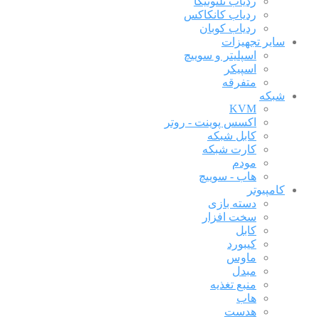
ردیاب تلتونیکا
ردیاب کانکاکس
ردیاب کوبان
سایر تجهیزات
اسپلیتر و سوییچ
اسپیکر
متفرقه
شبکه
KVM
اکسس پوینت - روتر
کابل شبکه
کارت شبکه
مودم
هاب - سوییچ
کامپیوتر
دسته بازی
سخت افزار
کابل
کیبورد
ماوس
مبدل
منبع تغذیه
هاب
هدست