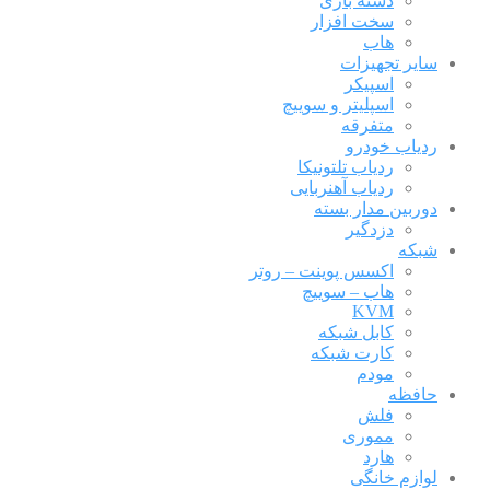
دسته بازی
سخت افزار
هاب
سایر تجهیزات
اسپیکر
اسپلیتر و سوییچ
متفرقه
ردیاب خودرو
ردیاب تلتونیکا
ردیاب آهنربایی
دوربین مدار بسته
دزدگیر
شبکه
اکسس پوینت – روتر
هاب – سوییچ
KVM
کابل شبکه
کارت شبکه
مودم
حافظه
فلش
مموری
هارد
لوازم خانگی