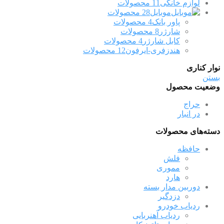
لوازم خانگی
11 محصولات
موبایل
28 محصولات
پاور بانک
4 محصولات
شارژر
8 محصولات
کابل شارژر
4 محصولات
هندزفری-ایرفون
12 محصولات
نوار کناری
بستن
وضعیت محصول
حراج
در انبار
دسته‌های محصولات
حافظه
فلش
مموری
هارد
دوربین مدار بسته
دزدگیر
ردیاب خودرو
ردیاب آهنربایی