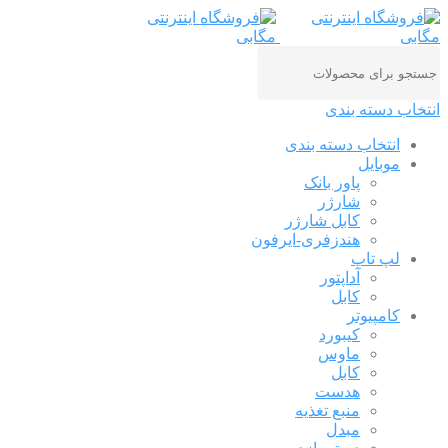
انتخاب دسته بندی
انتخاب دسته بندی
موبایل
پاور بانک
شارژر
کابل شارژر
هندزفری-ایرفون
لپ تاپ
آداپتور
کابل
کامپیوتر
کیبورد
ماوس
کابل
هدست
منبع تغذیه
مبدل