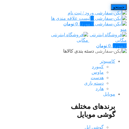
جستجو
ورود / ثبت نام
0
لیست علاقه مندی ها
0
مورد
/
0
تومان
منو
0
مورد
/
0
تومان
دسته بندی کالاها
کامپیوتر
کیبورد
ماوس
هدست
دسته بازی
هارد
موبایل
برندهای مختلف
گوشی موبایل
گوشی اپل