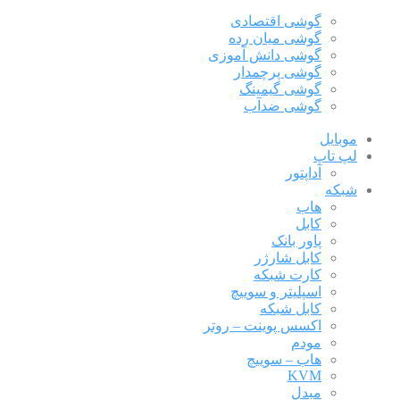
گوشی اقتصادی
گوشی میان رده
گوشی دانش آموزی
گوشی پرچمدار
گوشی گیمینگ
گوشی ضدآب
موبایل
لپ تاپ
آداپتور
شبکه
هاب
کابل
پاور بانک
کابل شارژر
کارت شبکه
اسپلیتر و سوییچ
کابل شبکه
اکسس پوینت – روتر
مودم
هاب – سوییچ
KVM
مبدل