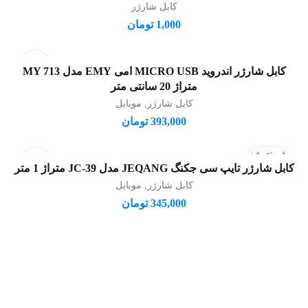
کابل شارژر
1,000
تومان
کابل شارژر اندروید MICRO USB امی EMY مدل MY 713
افزودن به سبد خرید
متراژ 20 سانتی متر
کابل شارژر
,
موبایل
393,000
تومان
فروخته شد
کابل شارژر تایپ سی جکنگ JEQANG مدل JC-39 متراژ 1 متر
اطلاعات بیشتر
کابل شارژر
,
موبایل
345,000
تومان