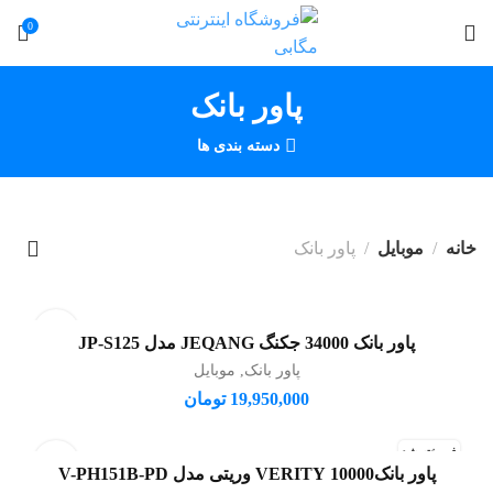
0
پاور بانک
دسته بندی ها
خانه
موبایل
پاور بانک
پاور بانک 34000 جکنگ JEQANG مدل JP-S125
افزودن به سبد خرید
پاور بانک
,
موبایل
19,950,000
تومان
فروخته شد
پاور بانک10000 VERITY وریتی مدل V-PH151B-PD
اطلاعات بیشتر