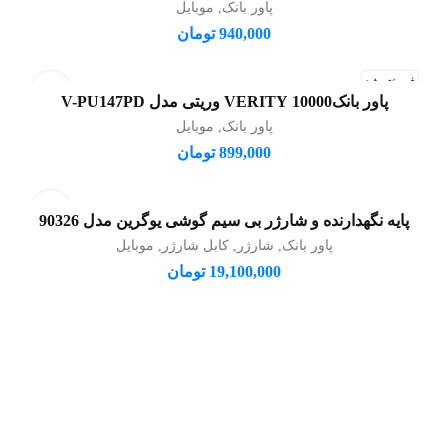
پاور بانک
,
موبایل
940,000
تومان
فروخته شد
پاور بانک10000 VERITY وریتی مدل V-PU147PD
اطلاعات بیشتر
پاور بانک
,
موبایل
899,000
تومان
پایه نگهدارنده و شارژر بی سیم گوشی یوگرین مدل 90326
افزودن به سبد خرید
پاور بانک
,
شارژر
,
کابل شارژر
,
موبایل
19,100,000
تومان