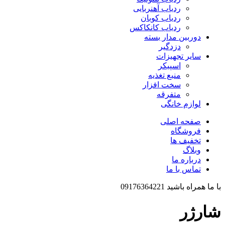
ردیاب آهنربایی
ردیاب کوبان
ردیاب کانکاکس
دوربین مدار بسته
دزدگیر
سایر تجهیزات
اسپیکر
منبع تغذیه
سخت افزار
متفرقه
لوازم خانگی
صفحه اصلی
فروشگاه
تخفیف ها
وبلاگ
درباره ما
تماس با ما
با ما همراه باشید 09176364221
شارژر