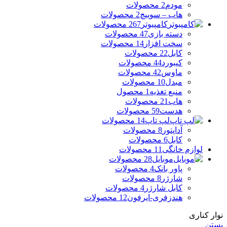
مودم
2 محصولات
هاب – سوییچ
2 محصولات
کامپیوتر
267 محصولات
دسته بازی
47 محصولات
سخت افزار
14 محصولات
کابل
22 محصولات
کیبورد
44 محصولات
ماوس
42 محصولات
مبدل
10 محصولات
منبع تغذیه
1 محصول
هاب
21 محصولات
هدست
59 محصولات
لپ تاپ
14 محصولات
آداپتور
8 محصولات
کابل
6 محصولات
لوازم خانگی
11 محصولات
موبایل
28 محصولات
پاور بانک
4 محصولات
شارژر
8 محصولات
کابل شارژر
4 محصولات
هندزفری-ایرفون
12 محصولات
نوار کناری
بستن