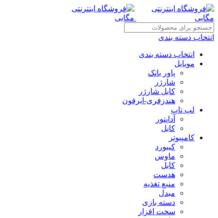
انتخاب دسته بندی
انتخاب دسته بندی
موبایل
پاور بانک
شارژر
کابل شارژر
هندزفری-ایرفون
لپ تاپ
آداپتور
کابل
کامپیوتر
کیبورد
ماوس
کابل
هدست
منبع تغذیه
مبدل
دسته بازی
سخت افزار