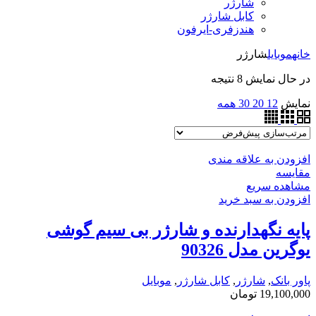
شارژر
کابل شارژر
هندزفری-ایرفون
خانه
موبایل
شارژر
در حال نمایش 8 نتیجه
نمایش
12
20
30
همه
افزودن به علاقه مندی
مقایسه
مشاهده سریع
افزودن به سبد خرید
پایه نگهدارنده و شارژر بی سیم گوشی
یوگرین مدل 90326
پاور بانک
,
شارژر
,
کابل شارژر
,
موبایل
19,100,000
تومان