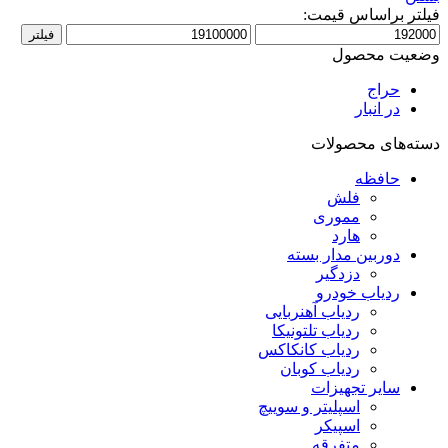
فیلتر براساس قیمت:
حداقل
حداکثر
فیلتر
قیمت
قیمت
وضعیت محصول
حراج
در انبار
دسته‌های محصولات
حافظه
فلش
مموری
هارد
دوربین مدار بسته
دزدگیر
ردیاب خودرو
ردیاب آهنربایی
ردیاب تلتونیکا
ردیاب کانکاکس
ردیاب کوبان
سایر تجهیزات
اسپلیتر و سوییچ
اسپیکر
متفرقه