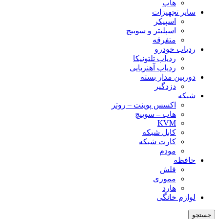
هاب
سایر تجهیزات
اسپیکر
اسپلیتر و سوییچ
متفرقه
ردیاب خودرو
ردیاب تلتونیکا
ردیاب آهنربایی
دوربین مدار بسته
دزدگیر
شبکه
اکسس پوینت – روتر
هاب – سوییچ
KVM
کابل شبکه
کارت شبکه
مودم
حافظه
فلش
مموری
هارد
لوازم خانگی
جستجو