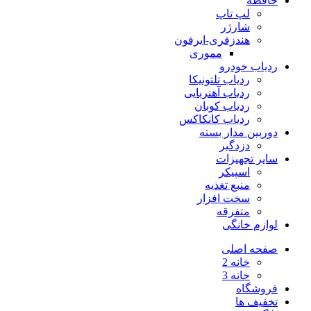
حافظه
لپ تاپ
شارژر
هندزفری-ایرفون
مموری
ردیاب خودرو
ردیاب تلتونیکا
ردیاب آهنربایی
ردیاب کوبان
ردیاب کانکاکس
دوربین مدار بسته
دزدگیر
سایر تجهیزات
اسپیکر
منبع تغذیه
سخت افزار
متفرقه
لوازم خانگی
صفحه اصلی
خانه 2
خانه 3
فروشگاه
تخفیف ها