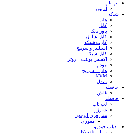
لپ تاپ
آداپتور
شبکه
هاب
کابل
پاور بانک
کابل شارژر
کارت شبکه
اسپلیتر و سوییچ
کابل شبکه
اکسس پوینت – روتر
مودم
هاب – سوییچ
KVM
مبدل
حافظه
فلش
حافظه
لپ تاپ
شارژر
هندزفری-ایرفون
مموری
ردیاب خودرو
ردیاب تلتونیکا