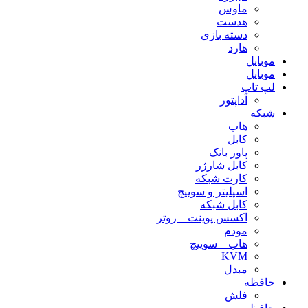
ماوس
هدست
دسته بازی
هارد
موبایل
موبایل
لپ تاپ
آداپتور
شبکه
هاب
کابل
پاور بانک
کابل شارژر
کارت شبکه
اسپلیتر و سوییچ
کابل شبکه
اکسس پوینت – روتر
مودم
هاب – سوییچ
KVM
مبدل
حافظه
فلش