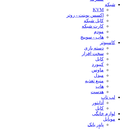
شبکه
KVM
اکسس پوینت - روتر
کابل شبکه
کارت شبکه
مودم
هاب - سوییچ
کامپیوتر
دسته بازی
سخت افزار
کابل
کیبورد
ماوس
مبدل
منبع تغذیه
هاب
هدست
لپ تاپ
آداپتور
کابل
لوازم خانگی
موبایل
پاور بانک