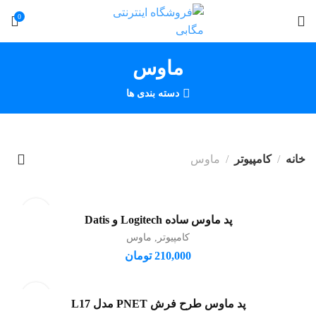
0
ماوس
دسته بندی ها
خانه
کامپیوتر
ماوس
پد ماوس ساده Logitech و Datis
افزودن به سبد خرید
کامپیوتر
,
ماوس
210,000
تومان
پد ماوس طرح فرش PNET مدل L17
افزودن به سبد خرید