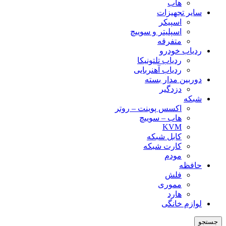
هاب
سایر تجهیزات
اسپیکر
اسپلیتر و سوییچ
متفرقه
ردیاب خودرو
ردیاب تلتونیکا
ردیاب آهنربایی
دوربین مدار بسته
دزدگیر
شبکه
اکسس پوینت – روتر
هاب – سوییچ
KVM
کابل شبکه
کارت شبکه
مودم
حافظه
فلش
مموری
هارد
لوازم خانگی
جستجو