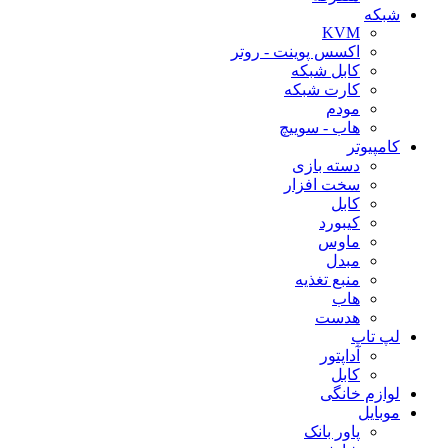
شبکه
KVM
اکسس پوینت - روتر
کابل شبکه
کارت شبکه
مودم
هاب - سوییچ
کامپیوتر
دسته بازی
سخت افزار
کابل
کیبورد
ماوس
مبدل
منبع تغذیه
هاب
هدست
لپ تاپ
آداپتور
کابل
لوازم خانگی
موبایل
پاور بانک