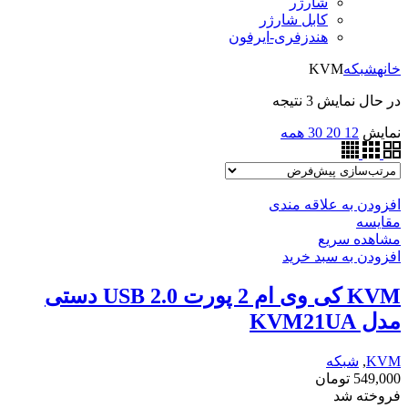
شارژر
کابل شارژر
هندزفری-ایرفون
خانه
شبکه
KVM
در حال نمایش 3 نتیجه
نمایش
12
20
30
همه
افزودن به علاقه مندی
مقایسه
مشاهده سریع
افزودن به سبد خرید
KVM کی وی ام 2 پورت USB 2.0 دستی
مدل KVM21UA
KVM
,
شبکه
549,000
تومان
فروخته شد