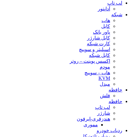
لپ تاپ
آداپتور
شبکه
هاب
کابل
پاور بانک
کابل شارژر
کارت شبکه
اسپلیتر و سوییچ
کابل شبکه
اکسس پوینت – روتر
مودم
هاب – سوییچ
KVM
مبدل
حافظه
فلش
حافظه
لپ تاپ
شارژر
هندزفری-ایرفون
مموری
ردیاب خودرو
ردیاب تلتونیکا