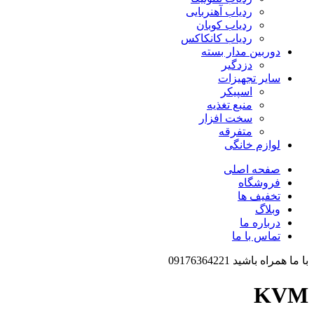
ردیاب آهنربایی
ردیاب کوبان
ردیاب کانکاکس
دوربین مدار بسته
دزدگیر
سایر تجهیزات
اسپیکر
منبع تغذیه
سخت افزار
متفرقه
لوازم خانگی
صفحه اصلی
فروشگاه
تخفیف ها
وبلاگ
درباره ما
تماس با ما
با ما همراه باشید 09176364221
KVM