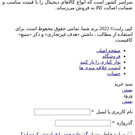
سراسر کشور است که انواع کالاهای دیجیتال را با قیمت مناسب و
ضمانت اصالت کالا به فروش می‌رساند.
کپی رایت© 2022 برند شما. تمامی حقوق محفوظ است. برای
استفاده از مطالب ، داشتن «هدف غیرتجاری» و ذکر «منبع»
کافیست.
صفحه اصلی
فروشگاه
نوار کناری را باز کنید
لیست علاقه مندی ها
حساب
سبد خرید
بستن
ورود
بستن
نام کاربری یا ایمیل
*
گذرواژه
*
مرا به خاطر بسپار
گذرواژه خود را فراموش کرده اید؟