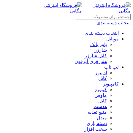
انتخاب دسته بندی
انتخاب دسته بندی
موبایل
پاور بانک
شارژر
کابل شارژر
هندزفری-ایرفون
لپ تاپ
آداپتور
کابل
کامپیوتر
کیبورد
ماوس
کابل
هدست
منبع تغذیه
مبدل
دسته بازی
سخت افزار