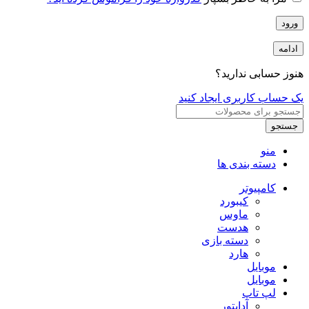
ورود
ادامه
هنوز حسابی ندارید؟
یک حساب کاربری ایجاد کنید
جستجو
منو
دسته بندی ها
کامپیوتر
کیبورد
ماوس
هدست
دسته بازی
هارد
موبایل
موبایل
لپ تاپ
آداپتور