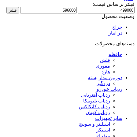
فیلتر براساس قیمت:
حداقل
حداکثر
فیلتر
قیمت
قیمت
وضعیت محصول
حراج
در انبار
دسته‌های محصولات
حافظه
فلش
مموری
هارد
دوربین مدار بسته
دزدگیر
ردیاب خودرو
ردیاب آهنربایی
ردیاب تلتونیکا
ردیاب کانکاکس
ردیاب کوبان
سایر تجهیزات
اسپلیتر و سوییچ
اسپیکر
متفرقه