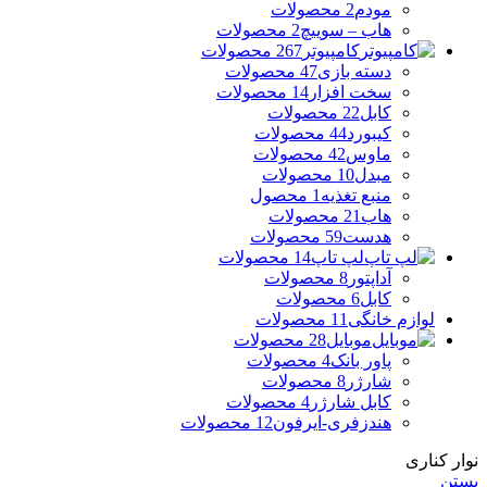
مودم
2 محصولات
هاب – سوییچ
2 محصولات
کامپیوتر
267 محصولات
دسته بازی
47 محصولات
سخت افزار
14 محصولات
کابل
22 محصولات
کیبورد
44 محصولات
ماوس
42 محصولات
مبدل
10 محصولات
منبع تغذیه
1 محصول
هاب
21 محصولات
هدست
59 محصولات
لپ تاپ
14 محصولات
آداپتور
8 محصولات
کابل
6 محصولات
لوازم خانگی
11 محصولات
موبایل
28 محصولات
پاور بانک
4 محصولات
شارژر
8 محصولات
کابل شارژر
4 محصولات
هندزفری-ایرفون
12 محصولات
نوار کناری
بستن