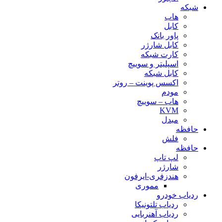
شبکه
هاب
کابل
پاور بانک
کابل شارژر
کارت شبکه
اسپلیتر و سوییچ
کابل شبکه
اکسس پوینت – روتر
مودم
هاب – سوییچ
KVM
مبدل
حافظه
فلش
حافظه
لپ تاپ
شارژر
هندزفری-ایرفون
مموری
ردیاب خودرو
ردیاب تلتونیکا
ردیاب آهنربایی