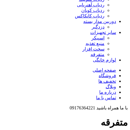
ردیاب آهنربایی
ردیاب کوبان
ردیاب کانکاکس
دوربین مدار بسته
دزدگیر
سایر تجهیزات
اسپیکر
منبع تغذیه
سخت افزار
متفرقه
لوازم خانگی
صفحه اصلی
فروشگاه
تخفیف ها
وبلاگ
درباره ما
تماس با ما
با ما همراه باشید 09176364221
متفرقه