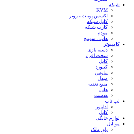
شبکه
KVM
اکسس پوینت - روتر
کابل شبکه
کارت شبکه
مودم
هاب - سوییچ
کامپیوتر
دسته بازی
سخت افزار
کابل
کیبورد
ماوس
مبدل
منبع تغذیه
هاب
هدست
لپ تاپ
آداپتور
کابل
لوازم خانگی
موبایل
پاور بانک