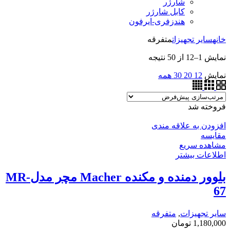
شارژر
کابل شارژر
هندزفری-ایرفون
خانه
سایر تجهیزات
متفرقه
نمایش 1–12 از 50 نتیجه
نمایش
12
20
30
همه
فروخته شد
افزودن به علاقه مندی
مقایسه
مشاهده سریع
اطلاعات بیشتر
بلوور دمنده و مکنده Macher مچر مدلMR-
67
سایر تجهیزات
,
متفرقه
1,180,000
تومان