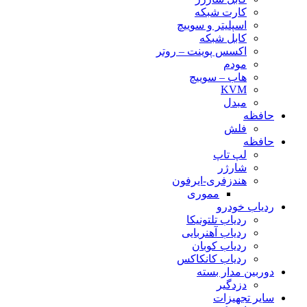
کارت شبکه
اسپلیتر و سوییچ
کابل شبکه
اکسس پوینت – روتر
مودم
هاب – سوییچ
KVM
مبدل
حافظه
فلش
حافظه
لپ تاپ
شارژر
هندزفری-ایرفون
مموری
ردیاب خودرو
ردیاب تلتونیکا
ردیاب آهنربایی
ردیاب کوبان
ردیاب کانکاکس
دوربین مدار بسته
دزدگیر
سایر تجهیزات