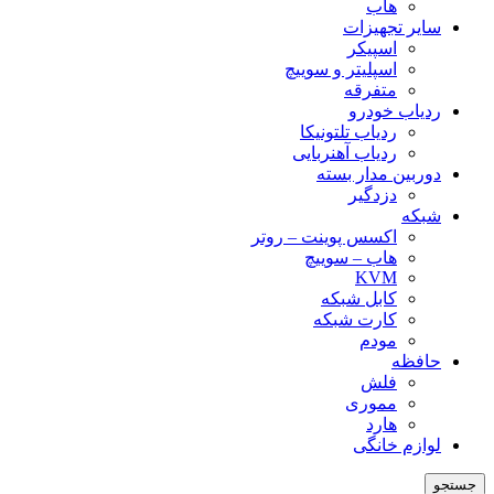
هاب
سایر تجهیزات
اسپیکر
اسپلیتر و سوییچ
متفرقه
ردیاب خودرو
ردیاب تلتونیکا
ردیاب آهنربایی
دوربین مدار بسته
دزدگیر
شبکه
اکسس پوینت – روتر
هاب – سوییچ
KVM
کابل شبکه
کارت شبکه
مودم
حافظه
فلش
مموری
هارد
لوازم خانگی
جستجو