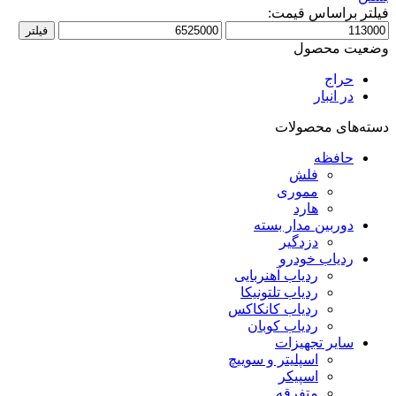
فیلتر براساس قیمت:
حداقل
حداکثر
فیلتر
قیمت
قیمت
وضعیت محصول
حراج
در انبار
دسته‌های محصولات
حافظه
فلش
مموری
هارد
دوربین مدار بسته
دزدگیر
ردیاب خودرو
ردیاب آهنربایی
ردیاب تلتونیکا
ردیاب کانکاکس
ردیاب کوبان
سایر تجهیزات
اسپلیتر و سوییچ
اسپیکر
متفرقه