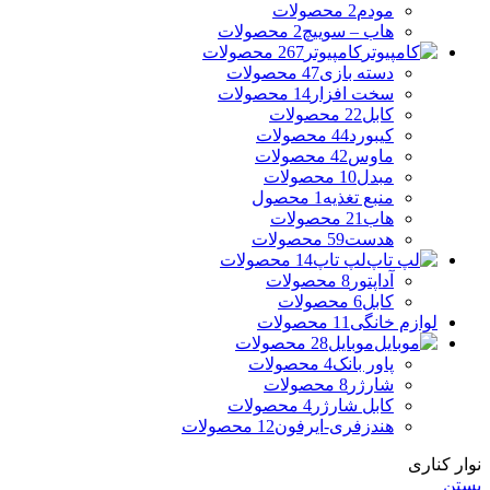
مودم
2 محصولات
هاب – سوییچ
2 محصولات
کامپیوتر
267 محصولات
دسته بازی
47 محصولات
سخت افزار
14 محصولات
کابل
22 محصولات
کیبورد
44 محصولات
ماوس
42 محصولات
مبدل
10 محصولات
منبع تغذیه
1 محصول
هاب
21 محصولات
هدست
59 محصولات
لپ تاپ
14 محصولات
آداپتور
8 محصولات
کابل
6 محصولات
لوازم خانگی
11 محصولات
موبایل
28 محصولات
پاور بانک
4 محصولات
شارژر
8 محصولات
کابل شارژر
4 محصولات
هندزفری-ایرفون
12 محصولات
نوار کناری
بستن