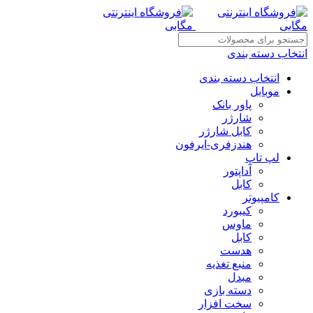
انتخاب دسته بندی
انتخاب دسته بندی
موبایل
پاور بانک
شارژر
کابل شارژر
هندزفری-ایرفون
لپ تاپ
آداپتور
کابل
کامپیوتر
کیبورد
ماوس
کابل
هدست
منبع تغذیه
مبدل
دسته بازی
سخت افزار