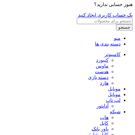
هنوز حسابی ندارید؟
یک حساب کاربری ایجاد کنید
جستجو
منو
دسته بندی ها
کامپیوتر
کیبورد
ماوس
هدست
دسته بازی
هارد
موبایل
موبایل
لپ تاپ
آداپتور
شبکه
هاب
کابل
پاور بانک
کابل شارژر