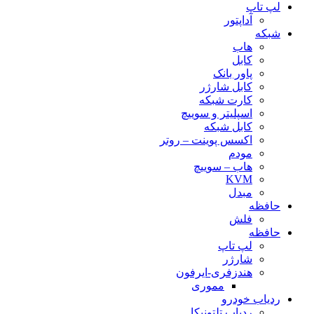
لپ تاپ
آداپتور
شبکه
هاب
کابل
پاور بانک
کابل شارژر
کارت شبکه
اسپلیتر و سوییچ
کابل شبکه
اکسس پوینت – روتر
مودم
هاب – سوییچ
KVM
مبدل
حافظه
فلش
حافظه
لپ تاپ
شارژر
هندزفری-ایرفون
مموری
ردیاب خودرو
ردیاب تلتونیکا