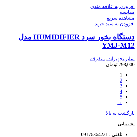
افزودن به علاقه مندی
مقایسه
مشاهده سریع
افزودن به سبد خرید
دستگاه بخور سرد HUMIDIFIER مدل
YMJ-M12
سایر تجهیزات
,
متفرقه
798,000
تومان
1
2
3
4
5
→
بازگشت به بالا
پشتیبانی
تلفنی : 09176364221