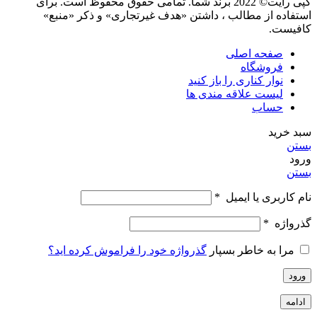
کپی رایت© 2022 برند شما. تمامی حقوق محفوظ است. برای
استفاده از مطالب ، داشتن «هدف غیرتجاری» و ذکر «منبع»
کافیست.
صفحه اصلی
فروشگاه
نوار کناری را باز کنید
لیست علاقه مندی ها
حساب
سبد خرید
بستن
ورود
بستن
نام کاربری یا ایمیل
*
گذرواژه
*
مرا به خاطر بسپار
گذرواژه خود را فراموش کرده اید؟
ورود
ادامه