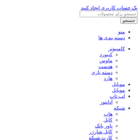
یک حساب کاربری ایجاد کنید
جستجو
منو
دسته بندی ها
کامپیوتر
کیبورد
ماوس
هدست
دسته بازی
هارد
موبایل
موبایل
لپ تاپ
آداپتور
شبکه
هاب
کابل
پاور بانک
کابل شارژر
کارت شبکه