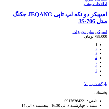
اطلاعات بیشتر
اسپیکر دو تکه لپ تاپی JEQANG جکنگ
مدل JS-706
اسپیکر
,
سایر تجهیزات
799,000
تومان
1
2
3
4
5
6
7
→
بازگشت به بالا
پشتیبانی
تلفنی : 09176364221
شنبه تا چهارشنبه 8 الی 16:30 - پنجشنبه 8 الی 14