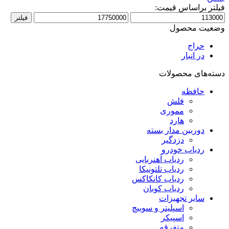
فیلتر براساس قیمت:
حداقل
حداکثر
فیلتر
قیمت
قیمت
وضعیت محصول
حراج
در انبار
دسته‌های محصولات
حافظه
فلش
مموری
هارد
دوربین مدار بسته
دزدگیر
ردیاب خودرو
ردیاب آهنربایی
ردیاب تلتونیکا
ردیاب کانکاکس
ردیاب کوبان
سایر تجهیزات
اسپلیتر و سوییچ
اسپیکر
متفرقه