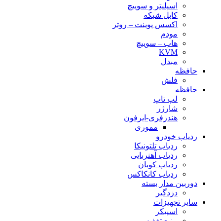
اسپلیتر و سوییچ
کابل شبکه
اکسس پوینت – روتر
مودم
هاب – سوییچ
KVM
مبدل
حافظه
فلش
حافظه
لپ تاپ
شارژر
هندزفری-ایرفون
مموری
ردیاب خودرو
ردیاب تلتونیکا
ردیاب آهنربایی
ردیاب کوبان
ردیاب کانکاکس
دوربین مدار بسته
دزدگیر
سایر تجهیزات
اسپیکر
منبع تغذیه