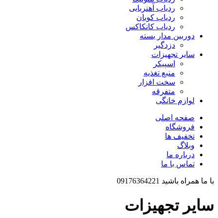
ردیاب آهنربایی
ردیاب کوبان
ردیاب کانکاکس
دوربین مدار بسته
دزدگیر
سایر تجهیزات
اسپیکر
منبع تغذیه
سخت افزار
متفرقه
لوازم خانگی
صفحه اصلی
فروشگاه
تخفیف ها
وبلاگ
درباره ما
تماس با ما
با ما همراه باشید 09176364221
سایر تجهیزات