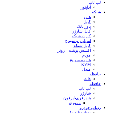
لپ تاپ
آداپتور
شبکه
هاب
کابل
پاور بانک
کابل شارژر
کارت شبکه
اسپلیتر و سوییچ
کابل شبکه
اکسس پوینت – روتر
مودم
هاب – سوییچ
KVM
مبدل
حافظه
فلش
حافظه
لپ تاپ
شارژر
هندزفری-ایرفون
مموری
ردیاب خودرو
ردیاب تلتونیکا