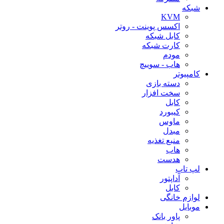
شبکه
KVM
اکسس پوینت - روتر
کابل شبکه
کارت شبکه
مودم
هاب - سوییچ
کامپیوتر
دسته بازی
سخت افزار
کابل
کیبورد
ماوس
مبدل
منبع تغذیه
هاب
هدست
لپ تاپ
آداپتور
کابل
لوازم خانگی
موبایل
پاور بانک