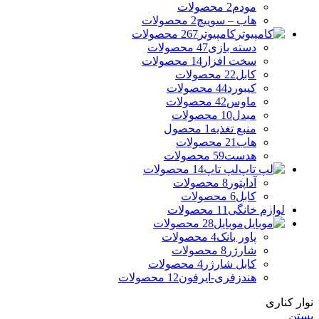
مودم
2 محصولات
هاب – سوییچ
2 محصولات
کامپیوتر
267 محصولات
دسته بازی
47 محصولات
سخت افزار
14 محصولات
کابل
22 محصولات
کیبورد
44 محصولات
ماوس
42 محصولات
مبدل
10 محصولات
منبع تغذیه
1 محصول
هاب
21 محصولات
هدست
59 محصولات
لپ تاپ
14 محصولات
آداپتور
8 محصولات
کابل
6 محصولات
لوازم خانگی
11 محصولات
موبایل
28 محصولات
پاور بانک
4 محصولات
شارژر
8 محصولات
کابل شارژر
4 محصولات
هندزفری-ایرفون
12 محصولات
نوار کناری
بستن