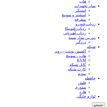
هاب
سایر تجهیزات
اسپیکر
اسپلیتر و سوییچ
متفرقه
ردیاب خودرو
ردیاب تلتونیکا
ردیاب آهنربایی
دوربین مدار بسته
دزدگیر
شبکه
اکسس پوینت – روتر
هاب – سوییچ
KVM
کابل شبکه
کارت شبکه
مودم
حافظه
فلش
مموری
هارد
لوازم خانگی
جستجو