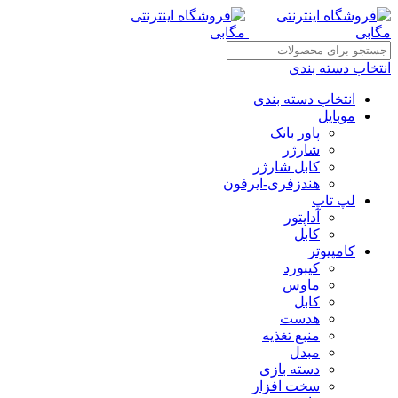
انتخاب دسته بندی
انتخاب دسته بندی
موبایل
پاور بانک
شارژر
کابل شارژر
هندزفری-ایرفون
لپ تاپ
آداپتور
کابل
کامپیوتر
کیبورد
ماوس
کابل
هدست
منبع تغذیه
مبدل
دسته بازی
سخت افزار