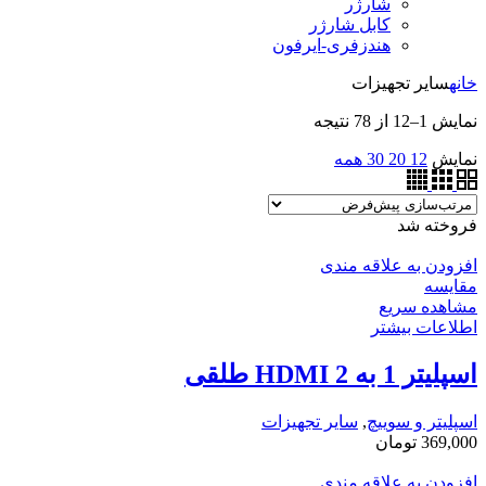
شارژر
کابل شارژر
هندزفری-ایرفون
خانه
سایر تجهیزات
نمایش 1–12 از 78 نتیجه
نمایش
12
20
30
همه
فروخته شد
افزودن به علاقه مندی
مقایسه
مشاهده سریع
اطلاعات بیشتر
اسپلیتر 1 به 2 HDMI طلقی
اسپلیتر و سوییچ
,
سایر تجهیزات
369,000
تومان
افزودن به علاقه مندی