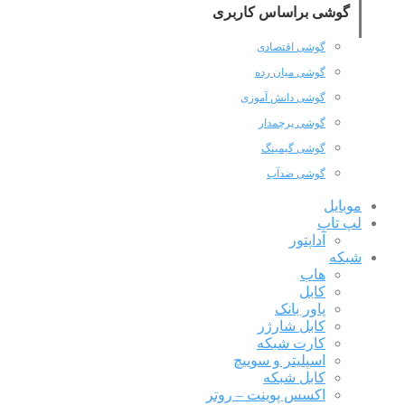
گوشی براساس کاربری
گوشی اقتصادی
گوشی میان رده
گوشی دانش آموزی
گوشی پرچمدار
گوشی گیمینگ
گوشی ضدآب
موبایل
لپ تاپ
آداپتور
شبکه
هاب
کابل
پاور بانک
کابل شارژر
کارت شبکه
اسپلیتر و سوییچ
کابل شبکه
اکسس پوینت – روتر