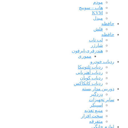
مودم
هاب – سوییچ
KVM
مبدل
حافظه
فلش
حافظه
لپ تاپ
شارژر
هندزفری-ایرفون
مموری
ردیاب خودرو
ردیاب تلتونیکا
ردیاب آهنربایی
ردیاب کوبان
ردیاب کانکاکس
دوربین مدار بسته
دزدگیر
سایر تجهیزات
اسپیکر
منبع تغذیه
سخت افزار
متفرقه
لوازم خانگی