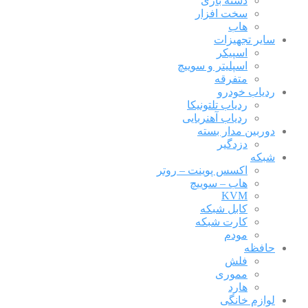
دسته بازی
سخت افزار
هاب
سایر تجهیزات
اسپیکر
اسپلیتر و سوییچ
متفرقه
ردیاب خودرو
ردیاب تلتونیکا
ردیاب آهنربایی
دوربین مدار بسته
دزدگیر
شبکه
اکسس پوینت – روتر
هاب – سوییچ
KVM
کابل شبکه
کارت شبکه
مودم
حافظه
فلش
مموری
هارد
لوازم خانگی