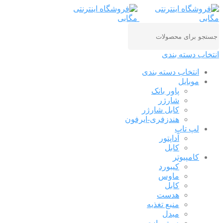
انتخاب دسته بندی
انتخاب دسته بندی
موبایل
پاور بانک
شارژر
کابل شارژر
هندزفری-ایرفون
لپ تاپ
آداپتور
کابل
کامپیوتر
کیبورد
ماوس
کابل
هدست
منبع تغذیه
مبدل