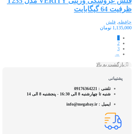
فلش عروسکی وریتی VERITY مدل T235
ظرفیت 64 گیگابایت
حافظه
,
فلش
1,135,000
تومان
1
2
3
→
بازگشت به بالا
پشتیبانی
تلفنی : 09176364221
شنبه تا چهارشنبه 8 الی 16:30 - پنجشنبه 8 الی 14
ایمیل : info@megabay.ir