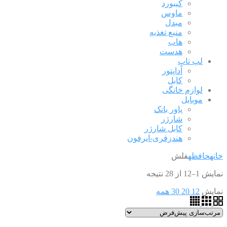
کیبورد
ماوس
مبدل
منبع تغذیه
هاب
هدست
لپ تاپ
آداپتور
کابل
لوازم خانگی
موبایل
پاور بانک
شارژر
کابل شارژر
هندزفری-ایرفون
خانه
حافظه
فلش
نمایش 1–12 از 28 نتیجه
نمایش
12
20
30
همه