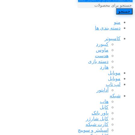
جستجو
منو
دسته بندی ها
کامپیوتر
کیبورد
ماوس
هدست
دسته بازی
هارد
موبایل
موبایل
لپ تاپ
آداپتور
شبکه
هاب
کابل
پاور بانک
کابل شارژر
کارت شبکه
اسپلیتر و سوییچ