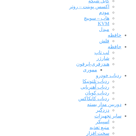
کابل شبکه
اکسس پوینت – روتر
مودم
هاب – سوییچ
KVM
مبدل
حافظه
فلش
حافظه
لپ تاپ
شارژر
هندزفری-ایرفون
مموری
ردیاب خودرو
ردیاب تلتونیکا
ردیاب آهنربایی
ردیاب کوبان
ردیاب کانکاکس
دوربین مدار بسته
دزدگیر
سایر تجهیزات
اسپیکر
منبع تغذیه
سخت افزار