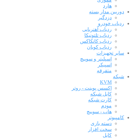
هارد
دوربین مدار بسته
دزدگیر
ردیاب خودرو
ردیاب آهنربایی
ردیاب تلتونیکا
ردیاب کانکاکس
ردیاب کوبان
سایر تجهیزات
اسپلیتر و سوییچ
اسپیکر
متفرقه
شبکه
KVM
اکسس پوینت - روتر
کابل شبکه
کارت شبکه
مودم
هاب - سوییچ
کامپیوتر
دسته بازی
سخت افزار
کابل