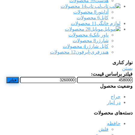
هدست
59 محصولات
لپ تاپ
14 محصولات
آداپتور
8 محصولات
کابل
6 محصولات
لوازم خانگی
11 محصولات
موبایل
28 محصولات
پاور بانک
4 محصولات
شارژر
8 محصولات
کابل شارژر
4 محصولات
هندزفری-ایرفون
12 محصولات
نوار کناری
بستن
فیلتر براساس قیمت:
حداقل
حداکثر
فیلتر
قیمت
قیمت
وضعیت محصول
حراج
در انبار
دسته‌های محصولات
حافظه
فلش
مموری