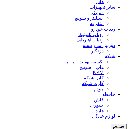
هاب
سایر تجهیزات
اسپیکر
اسپلیتر و سوییچ
متفرقه
ردیاب خودرو
ردیاب تلتونیکا
ردیاب آهنربایی
دوربین مدار بسته
دزدگیر
شبکه
اکسس پوینت – روتر
هاب – سوییچ
KVM
کابل شبکه
کارت شبکه
مودم
حافظه
فلش
مموری
هارد
لوازم خانگی
جستجو