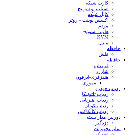
کارت شبکه
اسپلیتر و سوییچ
کابل شبکه
اکسس پوینت – روتر
مودم
هاب – سوییچ
KVM
مبدل
حافظه
فلش
حافظه
لپ تاپ
شارژر
هندزفری-ایرفون
مموری
ردیاب خودرو
ردیاب تلتونیکا
ردیاب آهنربایی
ردیاب کوبان
ردیاب کانکاکس
دوربین مدار بسته
دزدگیر
سایر تجهیزات
اسپیکر