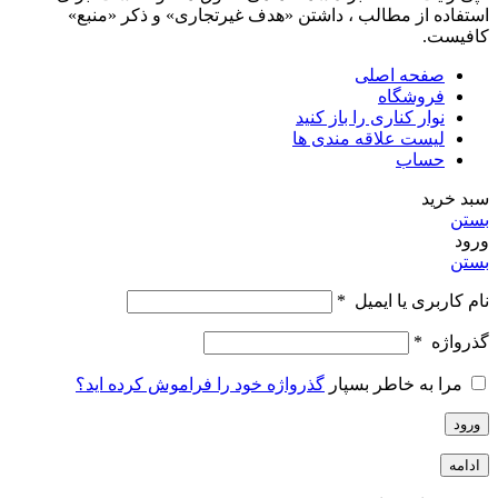
استفاده از مطالب ، داشتن «هدف غیرتجاری» و ذکر «منبع»
کافیست.
صفحه اصلی
فروشگاه
نوار کناری را باز کنید
لیست علاقه مندی ها
حساب
سبد خرید
بستن
ورود
بستن
نام کاربری یا ایمیل
*
گذرواژه
*
مرا به خاطر بسپار
گذرواژه خود را فراموش کرده اید؟
ورود
ادامه