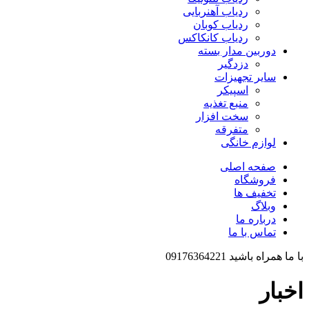
ردیاب آهنربایی
ردیاب کوبان
ردیاب کانکاکس
دوربین مدار بسته
دزدگیر
سایر تجهیزات
اسپیکر
منبع تغذیه
سخت افزار
متفرقه
لوازم خانگی
صفحه اصلی
فروشگاه
تخفیف ها
وبلاگ
درباره ما
تماس با ما
با ما همراه باشید 09176364221
اخبار