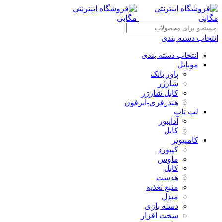
انتخاب دسته بندی
انتخاب دسته بندی
موبایل
پاور بانک
شارژر
کابل شارژر
هندزفری-ایرفون
لپ تاپ
آداپتور
کابل
کامپیوتر
کیبورد
ماوس
کابل
هدست
منبع تغذیه
مبدل
دسته بازی
سخت افزار