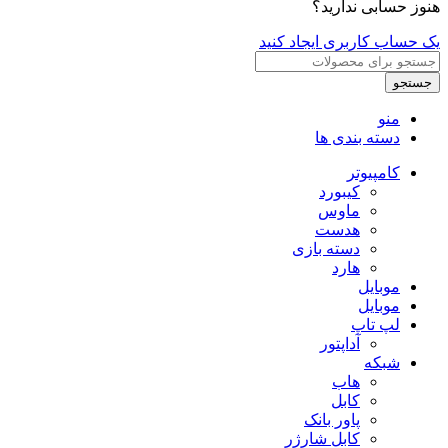
هنوز حسابی ندارید؟
یک حساب کاربری ایجاد کنید
جستجو
منو
دسته بندی ها
کامپیوتر
کیبورد
ماوس
هدست
دسته بازی
هارد
موبایل
موبایل
لپ تاپ
آداپتور
شبکه
هاب
کابل
پاور بانک
کابل شارژر