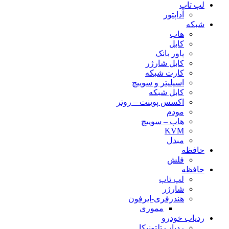
لپ تاپ
آداپتور
شبکه
هاب
کابل
پاور بانک
کابل شارژر
کارت شبکه
اسپلیتر و سوییچ
کابل شبکه
اکسس پوینت – روتر
مودم
هاب – سوییچ
KVM
مبدل
حافظه
فلش
حافظه
لپ تاپ
شارژر
هندزفری-ایرفون
مموری
ردیاب خودرو
ردیاب تلتونیکا